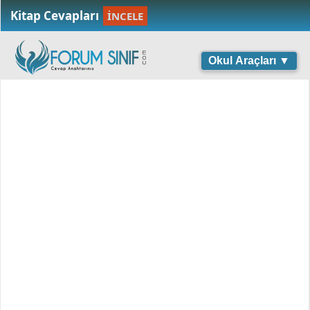
Kitap Cevapları
İNCELE
Okul Araçları ▼