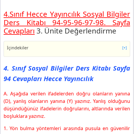
4.Sınıf Hecce Yayıncılık Sosyal Bilgiler
Ders Kitabı 94-95-96-97-98. Sayfa
Cevapları
3. Ünite Değerlendirme
İçindekiler
[+]
4. Sınıf Sosyal Bilgiler Ders Kitabı Sayfa 94 Cevapları
Hecce Yayıncılık
4. Sınıf Sosyal Bilgiler Ders Kitabı Sayfa
4. Sınıf Sosyal Bilgiler Ders Kitabı Sayfa 95 Cevapları
94 Cevapları Hecce Yayıncılık
Hecce Yayıncılık
4. Sınıf Sosyal Bilgiler Ders Kitabı Sayfa 96 Cevapları
Hecce Yayıncılık
A. Aşağıda verilen ifadelerden doğru olanların yanına
4. Sınıf Sosyal Bilgiler Ders Kitabı Sayfa 97 Cevapları
(D), yanlış olanların yanına (Y) yazınız. Yanlış olduğunu
Hecce Yayıncılık
düşündüğünüz ifadelerin doğrularını, altlarında verilen
4. Sınıf Sosyal Bilgiler Ders Kitabı Sayfa 98 Cevapları
boşluklara yazınız.
Hecce Yayıncılık
1. Yön bulma yöntemleri arasında pusula en güvenilir