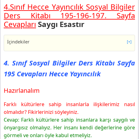
4.Sınıf Hecce Yayıncılık Sosyal Bilgiler
Ders Kitabı 195-196-197. Sayfa
Cevapları
Saygı Esastır
İçindekiler
[+]
4. Sınıf Sosyal Bilgiler Ders Kitabı Sayfa 195 Cevapları
Hecce Yayıncılık
4. Sınıf Sosyal Bilgiler Ders Kitabı Sayfa
Hazırlanalım
195 Cevapları Hecce Yayıncılık
4. Sınıf Sosyal Bilgiler Ders Kitabı Sayfa 196 Cevapları
Hecce Yayıncılık
6. Etkinlik
Hazırlanalım
4. Sınıf Sosyal Bilgiler Ders Kitabı Sayfa 197 Cevapları
Hecce Yayıncılık
Farklı kültürlere sahip insanlarla ilişkilerimiz nasıl
Söyleyelim
olmalıdır? Fikirlerinizi söyleyiniz.
Cevap: Farklı kültürlere sahip insanlara karşı saygılı ve
önyargısız olmalıyız. Her insanı kendi değerlerine göre
görmeli ve onları öyle kabul etmeliyiz.