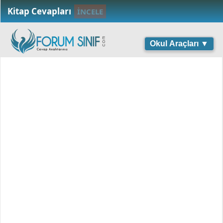
Kitap Cevapları
İNCELE
Okul Araçları ▼