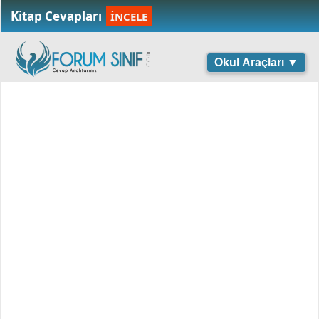
Kitap Cevapları
İNCELE
Okul Araçları ▼