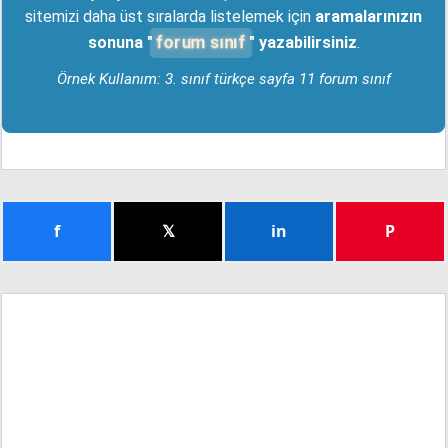
sitemizi daha üst sıralarda listelemek için
aramalarınızın
forum sınıf
sonuna "
" yazabilirsiniz
.
Örnek Kullanım: 3. sınıf türkçe sayfa 11 forum sınıf
f
𝕏
in
P