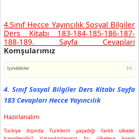
4.Sınıf Hecce Yayıncılık Sosyal Bilgiler
Ders Kitabı 183-184-185-186-187-
188-189. Sayfa Cevapları
Komşularımız
İçindekiler
[+]
4. Sınıf Sosyal Bilgiler Ders Kitabı Sayfa 183 Cevapları
Hecce Yayıncılık
4. Sınıf Sosyal Bilgiler Ders Kitabı Sayfa
Hazırlanalım
183 Cevapları Hecce Yayıncılık
Söyleyelim
4. Sınıf Sosyal Bilgiler Ders Kitabı Sayfa 185 Cevapları
Hecce Yayıncılık
Hazırlanalım
3. Etkinlik
Türkiye dışında Türklerin yaşadığı farklı ülkeler
4. Sınıf Sosyal Bilgiler Ders Kitabı Sayfa 186 Cevapları
Hecce Yayıncılık
hangileridir? Vatandaşlarımız bu ülkelere hangi