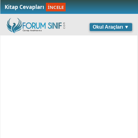
Kitap Cevapları
İNCELE
Okul Araçları ▼