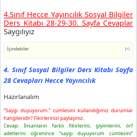
4.Sınıf Hecce Yayıncılık Sosyal Bilgiler
Ders Kitabı 28-29-30. Sayfa Cevaplar
Saygılıyız
İçindekiler
[+]
4. Sınıf Sosyal Bilgiler Ders Kitabı Sayfa 28 Cevapları
Hecce Yayıncılık
4. Sınıf Sosyal Bilgiler Ders Kitabı Sayfa
Hazırlanalım
28 Cevapları Hecce Yayıncılık
Söyleyelim
6. Etkinlik
Hazırlanalım
4. Sınıf Sosyal Bilgiler Ders Kitabı Sayfa 29 Cevapları
Hecce Yayıncılık
”Saygı duyuyorum.” cümlesini kullandığımız durumlar
7. Etkinlik
hangileridir? Fikirlerinizi paylaşınız.
4. Sınıf Sosyal Bilgiler Ders Kitabı Sayfa 30 Cevapları
Hecce Yayıncılık
Cevap: İnsanların farklı fikirlerini, giyimlerini, örf
8. Etkinlik
adetlerini öğrenince ”saygı duyuyorum cümlesini”