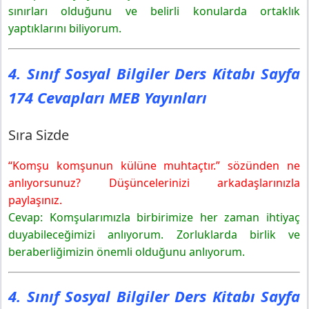
Etkinlik1
sınırları olduğunu ve belirli konularda ortaklık
4. Sınıf Sosyal Bilgiler Ders Kitabı Sayfa 178 Cevapları
yaptıklarını biliyorum.
MEB Yayınları
Etkinlik2
4. Sınıf Sosyal Bilgiler Ders Kitabı Sayfa
4. Sınıf Sosyal Bilgiler Ders Kitabı Sayfa 183 Cevapları
MEB Yayınları
174 Cevapları MEB Yayınları
Etkinlik3
Sıra Sizde
“Komşu komşunun külüne muhtaçtır.” sözünden ne
anlıyorsunuz? Düşüncelerinizi arkadaşlarınızla
paylaşınız.
Cevap: Komşularımızla birbirimize her zaman ihtiyaç
duyabileceğimizi anlıyorum. Zorluklarda birlik ve
beraberliğimizin önemli olduğunu anlıyorum.
4. Sınıf Sosyal Bilgiler Ders Kitabı Sayfa