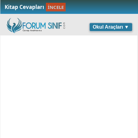
Kitap Cevapları
İNCELE
Okul Araçları ▼