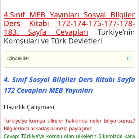
4.Sınıf MEB Yayınları Sosyal Bilgiler
Ders Kitabı 172-174-175-177-178-
183. Sayfa Cevapları
Türkiye’nin
Komşuları ve Türk Devletleri
İçindekiler
[+]
4. Sınıf Sosyal Bilgiler Ders Kitabı Sayfa 172 Cevapları
MEB Yayınları
4. Sınıf Sosyal Bilgiler Ders Kitabı Sayfa
Hazırlık Çalışması
172 Cevapları MEB Yayınları
4. Sınıf Sosyal Bilgiler Ders Kitabı Sayfa 174 Cevapları
MEB Yayınları
Sıra Sizde
Hazırlık Çalışması
4. Sınıf Sosyal Bilgiler Ders Kitabı Sayfa 175 Cevapları
MEB Yayınları
Türkiye’ye komşu ülkeler hakkında neler biliyorsunuz?
4. Sınıf Sosyal Bilgiler Ders Kitabı Sayfa 177 Cevapları
Bilgilerinizi arkadaşlarınızla paylaşınız.
MEB Yayınları
Cevap: Türkiye’ye komşu olan ülkelerin ülkemizde kara