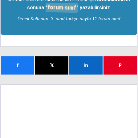
forum sınıf
sonuna "
" yazabilirsiniz
.
Örnek Kullanım: 3. sınıf türkçe sayfa 11 forum sınıf
f
𝕏
in
P