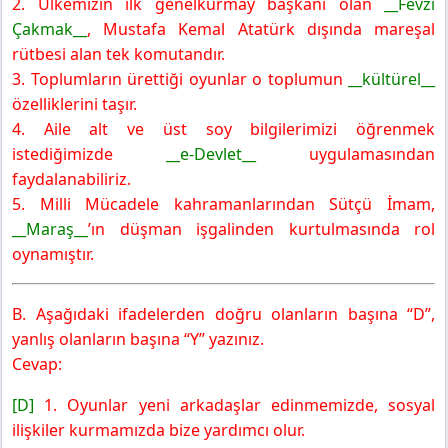
2. Ülkemizin ilk genelkurmay başkanı olan
__Fevzi
Çakmak__
, Mustafa Kemal
Atatürk dışında mareşal
rütbesi alan tek komutandır.
3. Toplumların ürettiği oyunlar o toplumun
__kültürel__
özelliklerini taşır.
4. Aile alt ve üst soy bilgilerimizi öğrenmek
istediğimizde
__e-Devlet__
uygulamasından
faydalanabiliriz.
5. Milli Mücadele kahramanlarından Sütçü İmam,
__Maraş__
’ın düşman
işgalinden kurtulmasında rol
oynamıştır.
B. Aşağıdaki ifadelerden doğru olanların başına “D”,
yanlış olanların başına “Y” yazınız.
Cevap:
[D]
1. Oyunlar yeni arkadaşlar edinmemizde, sosyal
ilişkiler kurmamızda bize yardımcı olur.