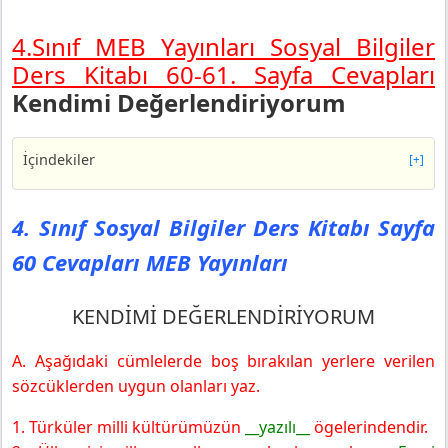
4.Sınıf MEB Yayınları Sosyal Bilgiler
Ders Kitabı 60-61. Sayfa Cevapları
Kendimi Değerlendiriyorum
İçindekiler
[+]
4. Sınıf Sosyal Bilgiler Ders Kitabı Sayfa 60 Cevapları
MEB Yayınları
4. Sınıf Sosyal Bilgiler Ders Kitabı Sayfa
KENDİMİ DEĞERLENDİRİYORUM
60 Cevapları MEB Yayınları
4. Sınıf Sosyal Bilgiler Ders Kitabı Sayfa 61 Cevapları
MEB Yayınları
KENDİMİ DEĞERLENDİRİYORUM
A. Aşağıdaki cümlelerde boş bırakılan yerlere verilen
sözcüklerden uygun olanları yaz.
1. Türküler milli kültürümüzün
__yazılı__
ögelerindendir.