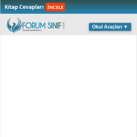
Kitap Cevapları
İNCELE
Okul Araçları ▼