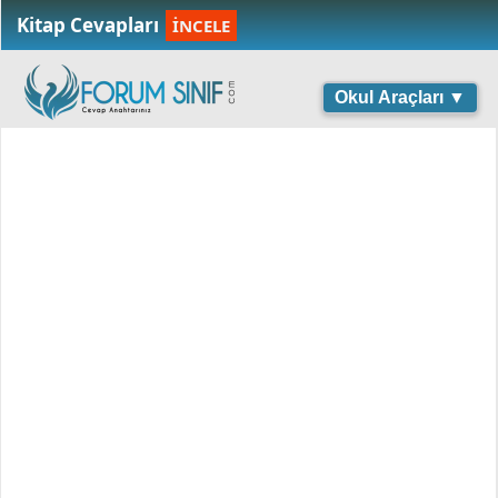
Kitap Cevapları
İNCELE
Okul Araçları ▼