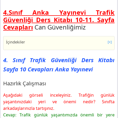
4.Sınıf Anka Yayınevi Trafik
Güvenliği Ders Kitabı 10-11. Sayfa
Cevapları
Can Güvenliğimiz
İçindekiler
[+]
4. Sınıf Trafik Güvenliği Ders Kitabı Sayfa 10 Cevapları
Anka Yayınevi
4. Sınıf Trafik Güvenliği Ders Kitabı
Hazırlık Çalışması
Sayfa 10 Cevapları Anka Yayınevi
4. Sınıf Trafik Güvenliği Ders Kitabı Sayfa 11 Cevapları
Anka Yayınevi
Değerlendirme
Hazırlık Çalışması
4. Sınıf Trafik Güvenliği Ders Kitabı Sayfa 12 Cevapları
Anka Yayınevi
Aşağıdaki görseli inceleyiniz. Trafiğin günlük
Hazırlık Çalışması
yaşantınızdaki yeri ve önemi nedir? Sınıfta
4. Sınıf Trafik Güvenliği Ders Kitabı Sayfa 15 Cevapları
arkadaşlarınızla tartışınız.
Anka Yayınevi
Cevap: Trafik günlük yaşantımızda önemli bir yere