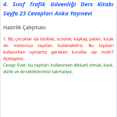
Anka Yayınevi
4. Sınıf Trafik Güvenliği Ders Kitabı
Hazırlık Çalışması
Sayfa 23 Cevapları Anka Yayınevi
4. Sınıf Trafik Güvenliği Ders Kitabı Sayfa 24 Cevapları
Anka Yayınevi
Değerlendirme
Hazırlık Çalışması
1. Biz çocuklar da bisiklet, scooter, kaykay, paten, kızak
vb. motorsuz taşıtları kullanabiliriz. Bu taşıtları
kullanırken uymamız gereken kurallar var mıdır?
Açıklayınız.
Cevap: Evet, bu taşıtları kullanırken dikkatli olmalı, kask,
dizlik ve dirsekliklerimizi takmalıyız.