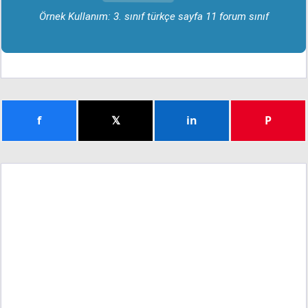
Örnek Kullanım: 3. sınıf türkçe sayfa 11 forum sınıf
f
𝕏
in
P