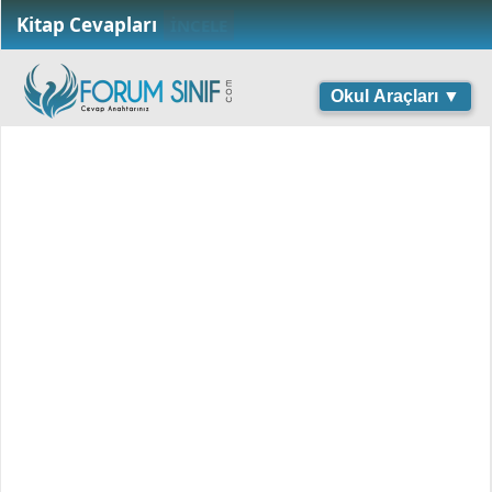
Kitap Cevapları
İNCELE
Okul Araçları ▼