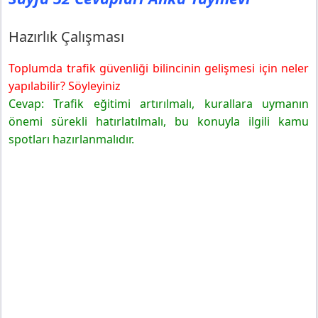
4. Sınıf Trafik Güvenliği Ders Kitabı Sayfa 53 Cevapları
Anka Yayınevi
Etkinlik
Hazırlık Çalışması
Değerlendirme
Toplumda trafik güvenliği bilincinin gelişmesi için neler
yapılabilir? Söyleyiniz
Cevap: Trafik eğitimi artırılmalı, kurallara uymanın
önemi sürekli hatırlatılmalı, bu konuyla ilgili kamu
spotları hazırlanmalıdır.