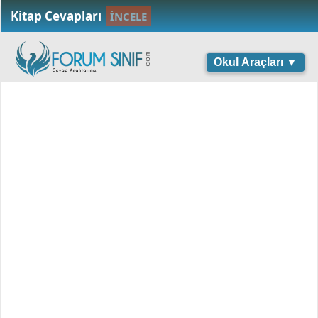
Kitap Cevapları
İNCELE
Okul Araçları ▼