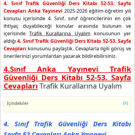
4. Sınıf Trafik Güvenliği Ders Kitabı 52-53. Sayfa
Cevapları Anka Yayınevi
2025-2026 eğitim-öğretim yılı
konusu içerisinde 4. Sınıf. sınıf öğrencilerinin en çok
ihtiyaç duyabileceği konular arasında bulunan ve
içerisinde
Trafik Kurallarına Uyalım
konusunun yer
aldığı
4. Sınıf Trafik Güvenliği Ders Kitabı 52-53. Sayfa
Cevapları
konusunu paylaştık. Cevaplarla ilgili görüş ve
önerilerinizi yorumlardan yazarak bildirebilirsiniz.
4.Sınıf Anka Yayınevi Trafik
Güvenliği Ders Kitabı 52-53. Sayfa
Cevapları
Trafik Kurallarına Uyalım
İçindekiler
[+]
4. Sınıf Trafik Güvenliği Ders Kitabı Sayfa 52 Cevapları
Anka Yayınevi
4. Sınıf Trafik Güvenliği Ders Kitabı
Hazırlık Çalışması
Sayfa 52 Cevapları Anka Yayınevi