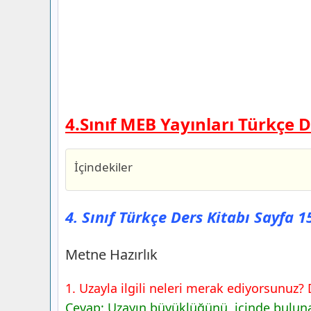
4.Sınıf MEB Yayınları Türkçe 
İçindekiler
4. Sınıf Türkçe Ders Kitabı Sayfa 158 C
Yayınları
4. Sınıf Türkçe Ders Kitabı Sayfa 
Metne Hazırlık
4. Sınıf Türkçe Ders Kitabı Sayfa 159 C
Metne Hazırlık
Yayınları
1. Etkinlik
1. Uzayla ilgili neleri merak ediyorsunuz? 
2. Etkinlik
Cevap: Uzayın büyüklüğünü, içinde bulunan