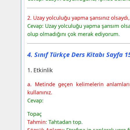
4. Sınıf Türkçe Ders Kitabı Sayfa 160 C
Yayınları
2. Uzay yolculuğu yapma şansınız olsaydı,
3. Etkinlik
Cevap: Uzay yolculuğu yapma şansım olsayd
4. Etkinlik
olup olmadığını çok merak ediyorum.
5. Etkinlik
6. Etkinlik
4. Sınıf Türkçe Ders Kitabı Sayfa 
4. Sınıf Türkçe Ders Kitabı Sayfa 161 C
Yayınları
7. Etkinlik
1. Etkinlik
8. Etkinlik
a. Metinde geçen kelimelerin anlamları
kullanınız.
Cevap:
Topaç
Tahmin
: Tahtadan top.
Sözcük Anlamı
: Etrafına ip sarılarak yere 