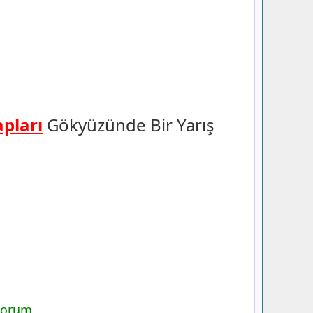
apları
Gökyüzünde Bir Yarış
yorum.