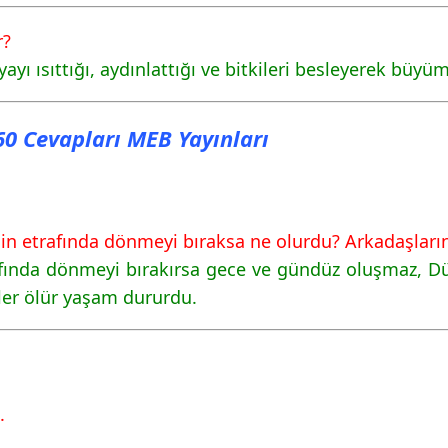
r?
ayı ısıttığı, aydınlattığı ve bitkileri besleyerek büyü
160 Cevapları MEB Yayınları
 etrafında dönmeyi bıraksa ne olurdu? Arkadaşlarınız
ında dönmeyi bırakırsa gece ve gündüz oluşmaz, Dün
iler ölür yaşam dururdu.
.