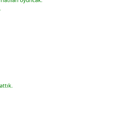
.
attık.