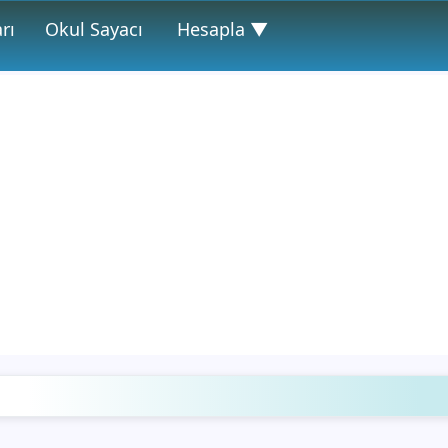
rı
Okul Sayacı
Hesapla ▼