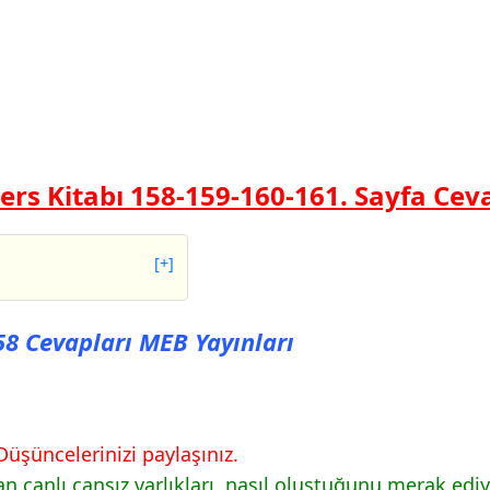
Ders Kitabı 158-159-160-161. Sayfa Cev
[+]
evapları MEB
158 Cevapları MEB Yayınları
evapları MEB
Düşüncelerinizi paylaşınız.
 canlı cansız varlıkları, nasıl oluştuğunu merak edi