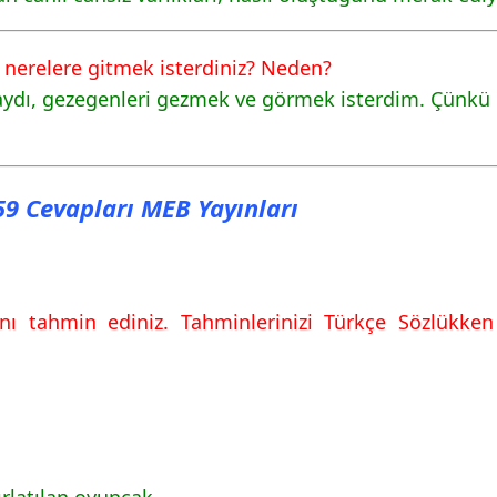
evapları MEB
 nerelere gitmek isterdiniz? Neden?
ı, gezegenleri gezmek ve görmek isterdim. Çünkü gez
159 Cevapları MEB Yayınları
evapları MEB
nı tahmin ediniz. Tahminlerinizi Türkçe Sözlükken 
fırlatılan oyuncak.