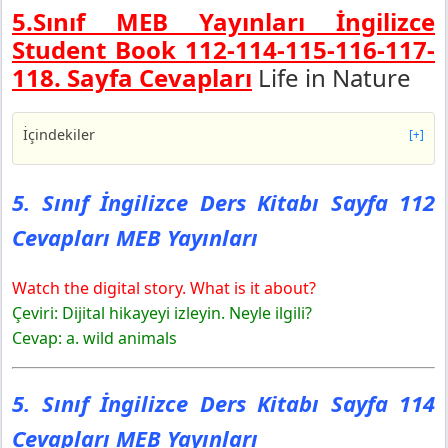
5.Sınıf MEB Yayınları İngilizce
Student Book 112-114-115-116-117-
118. Sayfa Cevapları
Life in Nature
İçindekiler
[+]
5. Sınıf İngilizce Ders Kitabı Sayfa 112 Cevapları MEB
Yayınları
5. Sınıf İngilizce Ders Kitabı Sayfa 112
5. Sınıf İngilizce Ders Kitabı Sayfa 114 Cevapları MEB
Cevapları MEB Yayınları
Yayınları
1 Time To Focus
Watch the digital story. What is it about?
5. Sınıf İngilizce Ders Kitabı Sayfa 115 Cevapları MEB
Yayınları
Çeviri: Dijital hikayeyi izleyin. Neyle ilgili?
2 Time To Say
Cevap: a. wild animals
5. Sınıf İngilizce Ders Kitabı Sayfa 116 Cevapları MEB
Yayınları
5. Sınıf İngilizce Ders Kitabı Sayfa 114
3 Time To Learn New Words
5. Sınıf İngilizce Ders Kitabı Sayfa 117 Cevapları MEB
Cevapları MEB Yayınları