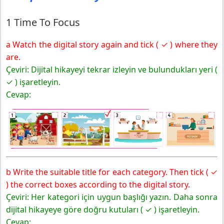
Yayınları
4 Time To Play
1 Time To Focus
5. Sınıf İngilizce Ders Kitabı Sayfa 118 Cevapları MEB
Yayınları
a Watch the digital story again and tick ( ✓ ) where they
5 Time To Keep İn Mind
are.
Çeviri: Dijital hikayeyi tekrar izleyin ve bulundukları yeri (
✓ ) işaretleyin.
Cevap:
b Write the suitable title for each category. Then tick ( ✓
) the correct boxes according to the digital story.
Çeviri: Her kategori için uygun başlığı yazın. Daha sonra
dijital hikayeye göre doğru kutuları ( ✓ ) işaretleyin.
Cevap: