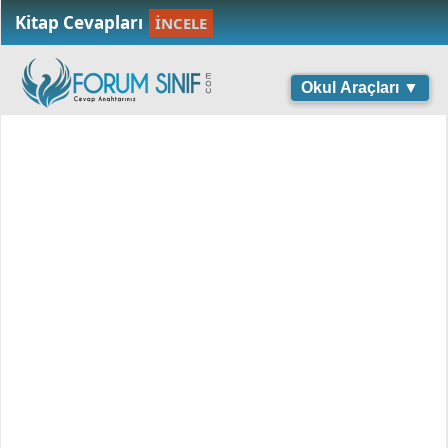
Kitap Cevapları
İNCELE
Okul Araçları ▼