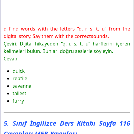
d Find words with the letters “q, r, s, t, u” from the
digital story. Say them with the correctsounds.
Çeviri: Dijital hikayeden “q, r, s, t, u” harflerini içeren
kelimeleri bulun. Bunları doğru seslerle söyleyin.
Cevap:
quick
reptile
savanna
tallest
furry
5. Sınıf İngilizce Ders Kitabı Sayfa 116
Cevapları MEB Yayınları