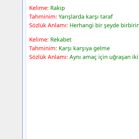
Kelime:
Rakip
5. Sınıf Türkçe Ders Kitabı Sayfa 48 Ce
Tahminim:
Yarışlarda karşı taraf
Sözlük Anlamı:
Herhangi bir şeyde birbir
Kelime:
Rekabet
Tahminim:
Karşı karşıya gelme
Sözlük Anlamı:
Aynı amaç için uğraşan iki 