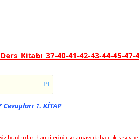
 Ders Kitabı 37-40-41-42-43-44-45-47-
[+]
apları 1. KİTAP
7 Cevapları 1. KİTAP
vapları MEB Yayınları
 Siz bunlardan hangilerini oynamayı daha çok seviyo
vapları MEB Yayınları