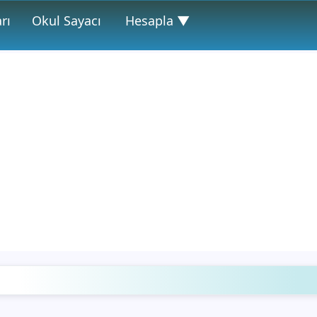
rı
Okul Sayacı
Hesapla ▼