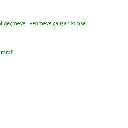
vapları MEB Yayınları
ini geçmeye, yenmeye çalışan kimse.
taraf.