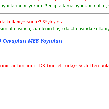
 oyunlarını biliyorum. Ben ip atlama oyununu daha ç
vapları MEB Yayınları
rla kullanıyorsunuz? Söyleyiniz.
l isim olmasında, cümlenin başında olmasında kullan
40 Cevapları MEB Yayınları
vapları MEB Yayınları
vapları MEB Yayınları
arının anlamlarını TDK Güncel Türkçe Sözlükten bul
vapları MEB Yayınları
vapları MEB Yayınları
vapları MEB Yayınları