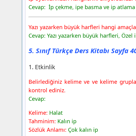
Cevap:
İp çekme, ipe basma ve ip atlama
3. Etkinlik
4. Etkinlik
5. Sınıf Türkçe Ders Kitabı Sayfa 42 Ce
Yazı yazarken büyük harfleri hangi amaçla
Konuşalım
Cevap: Yazı yazarken büyük harfleri, Öze
5. Etkinlik
5. Sınıf Türkçe Ders Kitabı Sayfa 
5. Sınıf Türkçe Ders Kitabı Sayfa 43 Ce
6. Etkinlik
1. Etkinlik
5. Sınıf Türkçe Ders Kitabı Sayfa 44 Ce
7. Etkinlik
Belirlediğiniz kelime ve ve kelime grupl
5. Sınıf Türkçe Ders Kitabı Sayfa 45 Ce
kontrol ediniz.
8. Etkinlik
Cevap:
5. Sınıf Türkçe Ders Kitabı Sayfa 46 Ce
9. Etkinlik
Kelime:
Halat
5. Sınıf Türkçe Ders Kitabı Sayfa 47 Ce
Tahminim:
Kalın ip
10. Etkinlik
Sözlük Anlamı:
Çok kalın ip
11. Etkinlik