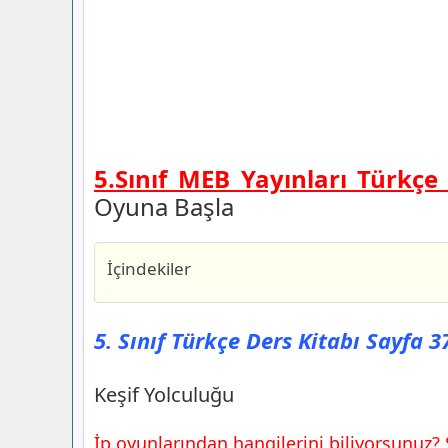
5.Sınıf MEB Yayınları Türkçe
Oyuna Başla
İçindekiler
5. Sınıf Türkçe Ders Kitabı Sayfa 37 Cev
Keşif Yolculuğu
5. Sınıf Türkçe Ders Kitabı Sayfa 3
5. Sınıf Türkçe Ders Kitabı Sayfa 40 Ce
1. Etkinlik
Keşif Yolculuğu
2. Etkinlik
İp oyunlarından hangilerini biliyorsunuz?
5. Sınıf Türkçe Ders Kitabı Sayfa 41 Ce