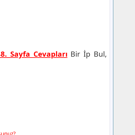
48. Sayfa Cevapları
Bir İp Bul,
rsunuz?