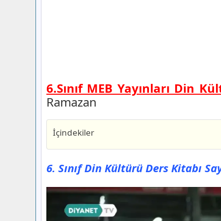
6.Sınıf MEB Yayınları Din Kül
Ramazan
İçindekiler
6. Sınıf Din Kültürü Ders Kitabı Sayfa 
Yayınları
6. Sınıf Din Kültürü Ders Kitabı S
Üniteye Başlarken
6. Sınıf Din Kültürü Ders Kitabı Sayfa 
Yayınları
Konuya Başlarken