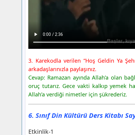
3. Karekodla verilen “Hoş Geldin Ya Şehri
arkadaşlarınızla paylaşınız.
Cevap: Ramazan ayında Allah’a olan bağl
oruç tutarız. Gece vakti kalkıp yemek h
Allah’a verdiği nimetler için şükrederiz.
6. Sınıf Din Kültürü Ders Kitabı S
Etkinlik-1