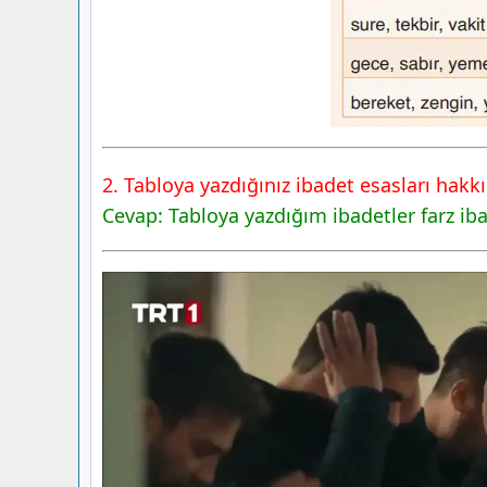
2. Tabloya yazdığınız ibadet esasları hakkın
Cevap: Tabloya yazdığım ibadetler farz iba