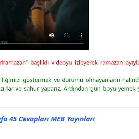
ramazan” başlıklı videoyu izleyerek ramazan ayıyla il
ılığımızı göstermek ve durumu olmayanların halind
azırlar ve sahur yaparız. Ardından gün boyu yemek y
ayfa 45 Cevapları MEB Yayınları