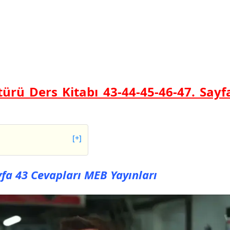
türü Ders Kitabı 43-44-45-46-47. Sayf
[+]
43 Cevapları MEB
ayfa 43 Cevapları MEB Yayınları
44 Cevapları MEB