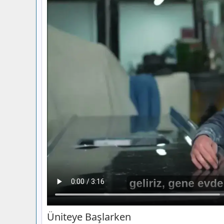
6. Sınıf Din Kültürü Ders Kitabı Sayfa 
Yayınları
Etkinlik-1
6. Sınıf Din Kültürü Ders Kitabı Sayfa 
Yayınları
Değerlendirme
Etkinlik-2
6. Sınıf Din Kültürü Ders Kitabı Sayfa 
Yayınları
Değerlendirme
Kontrol Noktası
Üniteye Başlarken