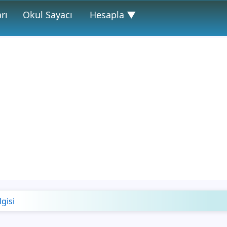
rı
Okul Sayacı
Hesapla ▼
lgisi