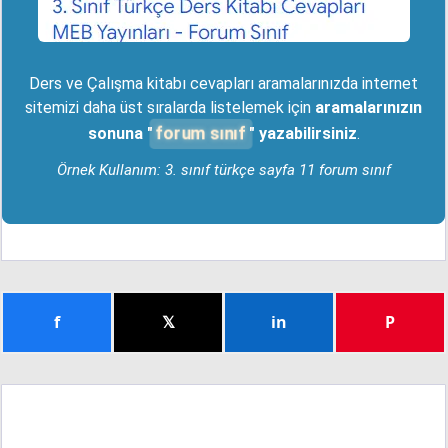
Ders ve Çalışma kitabı cevapları aramalarınızda internet
sitemizi daha üst sıralarda listelemek için
aramalarınızın
forum sınıf
sonuna "
" yazabilirsiniz
.
Örnek Kullanım: 3. sınıf türkçe sayfa 11 forum sınıf
f
𝕏
in
P