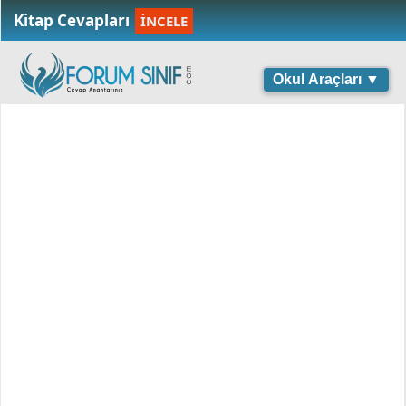
Kitap Cevapları
İNCELE
Okul Araçları ▼