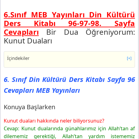
6.Sınıf MEB Yayınları Din Kültürü
Ders Kitabı 96-97-98. Sayfa
Cevapları
Bir Dua Öğreniyorum:
Kunut Duaları
İçindekiler
[+]
6. Sınıf Din Kültürü Ders Kitabı Sayfa 96 Cevapları MEB
Yayınları
6. Sınıf Din Kültürü Ders Kitabı Sayfa 96
Konuya Başlarken
Cevapları MEB Yayınları
6. Sınıf Din Kültürü Ders Kitabı Sayfa 97 Cevapları MEB
Yayınları
Etkinlik-14
Konuya Başlarken
Etkinlik-15
Kunut duaları hakkında neler biliyorsunuz?
Değerlendirme
Cevap: Kunut dualarında günahlarımız için Allah’tan af
6. Sınıf Din Kültürü Ders Kitabı Sayfa 98 Cevapları MEB
Yayınları
dilememiz gerektiği, Allah’tan yardım istememiz