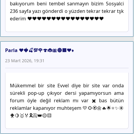
bakıyorum beni tembel sanmayın bizim Sosyalci
236 sayfa yazı gönderdi o yüzden tekrar tekrar tşk
ederim ❤❤❤❤❤❤❤❤❤❤♥️♥️♥️♥️♥️♥️
Parla ❤️🍓🍒💯🌹🍄🐞🎀🔴🟥♥️♦️
23 Mart 2026, 19:31
Mükemmel bir site Evvel diye bir site var onda
sürekli pop-up çıkıyor dersi yapamıyorsun ama
forum öyle değil reklam mı var ✖️ bas bütün
reklamlar kapanıyor muhteşem 💛🌻🏵️🌼🔥🌟⭐✨☀️
🐥🍋🥇🏅🎗️📀👑🟡🟨