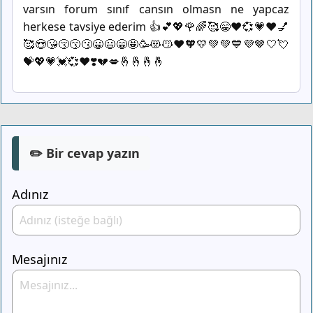
varsın forum sınıf cansın olmasn ne yapcaz
herkese tavsiye ederim 👍💕💖🌹🌈🥰😁❤️💞💗♥️💅
🥰😍😘😚😙😗😀😃😁🤩🥳😻😽❤️🧡💛💚💚💙💜🤎🤍💘
💝💖💗💓💞♥️❣️💔💋🤞🤞🤞🤞
✏️ Bir cevap yazın
Adınız
Mesajınız