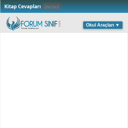
Kitap Cevapları
İNCELE
Okul Araçları ▼