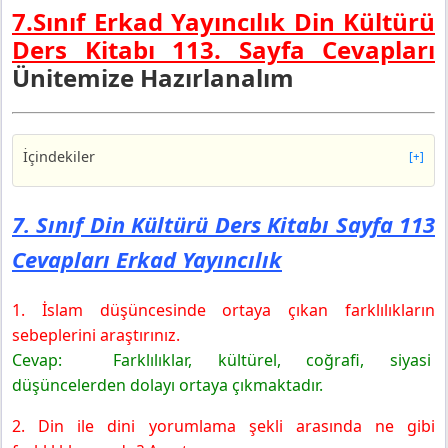
7.Sınıf Erkad Yayıncılık Din Kültürü
Ders Kitabı 113. Sayfa Cevapları
Ünitemize Hazırlanalım
İçindekiler
[+]
7. Sınıf Din Kültürü Ders Kitabı Sayfa 113 Cevapları
Erkad Yayıncılık
7. Sınıf Din Kültürü Ders Kitabı Sayfa 113
Cevapları Erkad Yayıncılık
1. İslam düşüncesinde ortaya çıkan farklılıkların
sebeplerini araştırınız.
Cevap: Farklılıklar, kültürel, coğrafi, siyasi
düşüncelerden dolayı ortaya çıkmaktadır.
2. Din ile dini yorumlama şekli arasında ne gibi