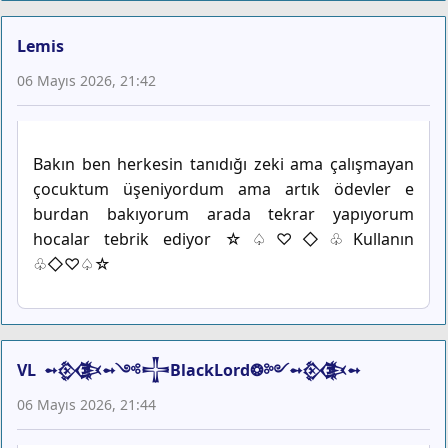
Lemis
06 Mayıs 2026, 21:42
Bakın ben herkesin tanıdığı zeki ama çalışmayan
çocuktum üşeniyordum ama artık ödevler e
burdan bakıyorum arada tekrar yapıyorum
hocalar tebrik ediyor ☆♤♡◇♧Kullanın
♧◇♡♤☆
VL ➻𒍜➻༺𒋲BlackLord❂༻➻𒍜➻
06 Mayıs 2026, 21:44