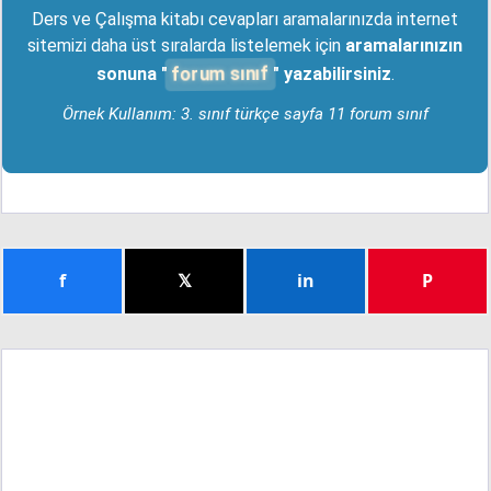
Ders ve Çalışma kitabı cevapları aramalarınızda internet
sitemizi daha üst sıralarda listelemek için
aramalarınızın
forum sınıf
sonuna "
" yazabilirsiniz
.
Örnek Kullanım: 3. sınıf türkçe sayfa 11 forum sınıf
f
𝕏
in
P