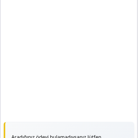
Aradığınız ödevi bulamadıysanız lütfen