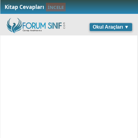
Kitap Cevapları
İNCELE
Okul Araçları ▼