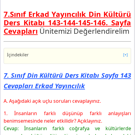
7.Sınıf Erkad Yayıncılık Din Kültürü
Ders Kitabı 143-144-145-146. Sayfa
Cevapları
Ünitemizi Değerlendirelim
İçindekiler
[+]
7. Sınıf Din Kültürü Ders Kitabı Sayfa 143 Cevapları
Erkad Yayıncılık
7. Sınıf Din Kültürü Ders Kitabı Sayfa 143
7. Sınıf Din Kültürü Ders Kitabı Sayfa 144 Cevapları
Cevapları Erkad Yayıncılık
Erkad Yayıncılık
7. Sınıf Din Kültürü Ders Kitabı Sayfa 145 Cevapları
Erkad Yayıncılık
A. Aşağıdaki açık uçlu soruları cevaplayınız.
7. Sınıf Din Kültürü Ders Kitabı Sayfa 146 Cevapları
1. İnsanların farklı düşünüp farklı anlayışları
Erkad Yayıncılık
benimsemesinde neler etkilidir? Açıklayınız.
Cevap: İnsanların farklı coğrafya ve kültürlerde