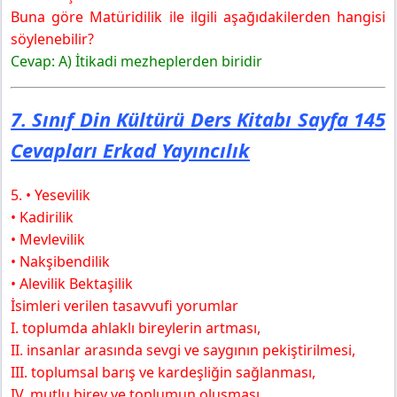
Buna göre Matüridilik ile ilgili aşağıdakilerden hangisi
söylenebilir?
Cevap:
A) İtikadi mezheplerden biridir
7. Sınıf Din Kültürü Ders Kitabı Sayfa 145
Cevapları Erkad Yayıncılık
5. • Yesevilik
• Kadirilik
• Mevlevilik
• Nakşibendilik
• Alevilik Bektaşilik
İsimleri verilen tasavvufi yorumlar
I. toplumda ahlaklı bireylerin artması,
II. insanlar arasında sevgi ve saygının pekiştirilmesi,
III. toplumsal barış ve kardeşliğin sağlanması,
IV. mutlu birey ve toplumun oluşması