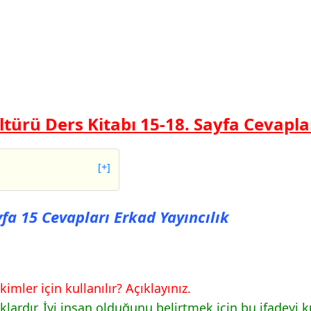
ültürü Ders Kitabı 15-18. Sayfa Cevapla
[+]
5 Cevapları Erkad
yfa 15 Cevapları Erkad Yayıncılık
8 Cevapları Erkad
mler için kullanılır? Açıklayınız.
klardır. İyi insan olduğunu belirtmek için bu ifadeyi ku