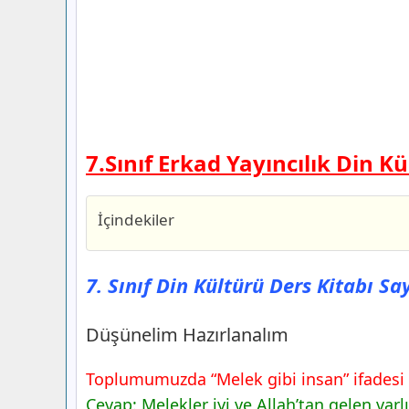
7.Sınıf Erkad Yayıncılık Din K
İçindekiler
7. Sınıf Din Kültürü Ders Kitabı Sayfa 1
Yayıncılık
7. Sınıf Din Kültürü Ders Kitabı Sa
Düşünelim Hazırlanalım
Konuşalım
Düşünelim Hazırlanalım
7. Sınıf Din Kültürü Ders Kitabı Sayfa 1
Yayıncılık
Toplumumuzda “Melek gibi insan” ifadesi ki
Yazalım
Cevap: Melekler iyi ve Allah’tan gelen varlı