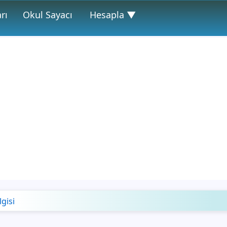
rı
Okul Sayacı
Hesapla ▼
lgisi