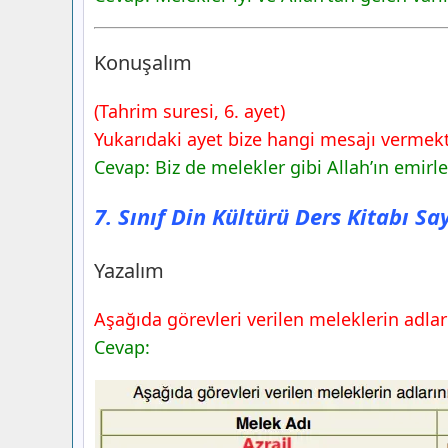
7. Sınıf Din Kültürü Ders Kitabı Sayfa 1
Yayıncılık
Konuşalım
Düşünelim Hazırlanalım
7. Sınıf Din Kültürü Ders Kitabı Sayfa 2
(Tahrim suresi, 6. ayet)
Yayıncılık
Yukarıdaki ayet bize hangi mesajı vermek
Konuşalım
Cevap: Biz de melekler gibi Allah’ın emirl
7. Sınıf Din Kültürü Ders Kitabı Sayfa 2
Yayıncılık
7. Sınıf Din Kültürü Ders Kitabı Sa
Düşünelim Hazırlanalım
7. Sınıf Din Kültürü Ders Kitabı Sayfa 2
Yazalım
Yayıncılık
Bulalım
Aşağıda görevleri verilen meleklerin adları
Cevap: