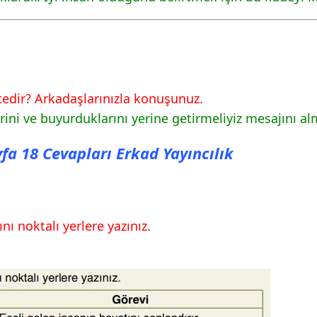
9 Cevapları Erkad
1 Cevapları Erkad
tedir? Arkadaşlarınızla konuşunuz.
erini ve buyurduklarını yerine getirmeliyiz mesajını a
2 Cevapları Erkad
yfa 18 Cevapları Erkad Yayıncılık
8 Cevapları Erkad
nı noktalı yerlere yazınız.