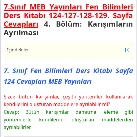
7.Sınıf MEB Yayınları Fen Bilimleri
Ders Kitabı 124-127-128-129. Sayfa
Cevapları
4. Bölüm: Karışımların
Ayrılması
İçindekiler
[+]
7. Sınıf Fen Bilimleri Ders Kitabı Sayfa 124 Cevapları
MEB Yayınları
7. Sınıf Fen Bilimleri Ders Kitabı Sayfa
7. Sınıf Fen Bilimleri Ders Kitabı Sayfa 127 Cevapları
124 Cevapları MEB Yayınları
MEB Yayınları
Pekiştirme Atölyesi
Sizce bütün karışımlar, çeşitli yöntemler kullanılarak
7. Sınıf Fen Bilimleri Ders Kitabı Sayfa 128 Cevapları
MEB Yayınları
kendilerini oluşturan maddelere ayrılabilir mi?
Deneye Deneye
Cevap: Bütün karışımlar damıtma, eleme gibi
Sonuç:
yöntemlerle kendilerini oluşturan maddelerden
7. Sınıf Fen Bilimleri Ders Kitabı Sayfa 129 Cevapları
ayrılabilirler.
MEB Yayınları