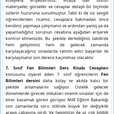
kolaylıkla erişebilirsiniz. Kitaba dair bütün
materyaller, görseller ve cevaplar detaylı bir biçimde
sizlerin huzuruna sunulmuştur. Tabii ki de siz sevgili
öğrencilerden ricamız, cevaplara bakmadan önce
kendiniz yapmaya çalışmanız ve ardından yanlış ya da
yapamadığınız sorunun cevabına aşağıdan erişerek
kontrol etmenizdir. Bu şekilde ilerlediğiniz takdirde
hem gelişiminiz hem de gelecek zamanda
karşılaşacağınız sınavlarda tatmin edici başarılar ile
karşılaşmanız son derece kaçınılmaz olacaktır.
7. Sınıf Fen Bilimleri Ders Kitabı Cevapları
konusunu ziyaret eden 7. sınıf öğrencilerin
Fen
Bilimleri
dersini
daha kolay ve akılda kalıcı bir
şekilde anlamalarını sağlıyor. Üstelik gelecek
dönemlerde girecek oldukları önemli sınavlar için de
birer basamak görevi görüyor. Millî Eğitim Bakanlığı
son zamanlarda soru stilinde büyük bir değişiklik
arayış çabasına girdi. Ve hepimizin de az çok bildiği