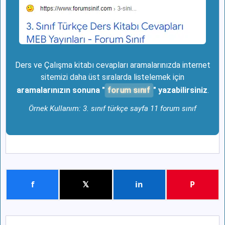
Ders ve Çalışma kitabı cevapları aramalarınızda internet
sitemizi daha üst sıralarda listelemek için
forum sınıf
aramalarınızın sonuna "
" yazabilirsiniz
.
Örnek Kullanım: 3. sınıf türkçe sayfa 11 forum sınıf
f
𝕏
in
P