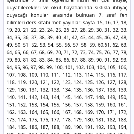
içerisinde 7. sınıf öğrencilerimizin en çok ihtiyaç
duyabilecekleri ve okul hayatlarında sıklıkla ihtiyaç
duyacağı konular arasında bulnuan 7. sınıf fen
bilimleri ders kitabı meb yayınları sayfa 15, 16, 17, 18,
19, 20, 21, 22, 23, 24, 25, 26 ,27, 28, 29, 30, 31, 32, 33,
34, 35, 36, 37, 38, 39, 40 ,41, 42, 43, 44, 45, 46, 47, 48,
49, 50, 51, 52, 53, 54, 55, 56, 57, 58, 59, 60,61, 62, 63,
64, 65, 66, 67, 68, 69, 70, 71, 72, 73, 74, 75, 76, 77, 78,
79, 80, 81, 82, 83, 84, 85, 86, 87, 88, 89, 90, 91, 92, 93,
94, 95, 96, 97, 98, 99, 100, 101, 102, 103, 104, 105, 106,
107, 108, 109, 110, 111, 112, 113, 114, 115, 116, 117,
118, 119, 120, 121, 122, 123, 124, 125, 126, 127, 128,
129, 130, 131, 132, 133, 134, 135, 136, 137, 138, 139,
140, 141, 142, 143, 144, 145, 146, 147, 148, 149, 150,
151, 152, 153, 154, 155, 156, 157, 158, 159, 160, 161,
162, 163, 164, 165, 166, 167, 168, 169, 170, 171, 172,
173, 174, 175, 176, 177, 178, 179, 180, 181, 182, 183,
184, 185, 186, 187, 188, 189, 190, 191, 192, 193, 194,