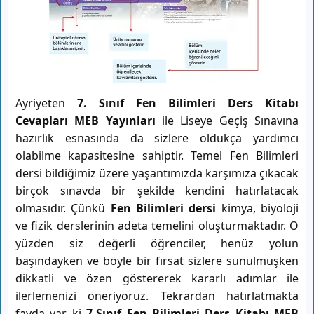
Ayriyeten
7. Sınıf Fen Bilimleri Ders Kitabı
Cevapları MEB Yayınları
ile Liseye Geçiş Sınavına
hazırlık esnasında da sizlere oldukça yardımcı
olabilme kapasitesine sahiptir. Temel Fen Bilimleri
dersi bildiğimiz üzere yaşantımızda karşımıza çıkacak
birçok sınavda bir şekilde kendini hatırlatacak
olmasıdır. Çünkü
Fen Bilimleri dersi
kimya, biyoloji
ve fizik derslerinin adeta temelini oluşturmaktadır. O
yüzden siz değerli öğrenciler, henüz yolun
başındayken ve böyle bir fırsat sizlere sunulmuşken
dikkatli ve özen göstererek kararlı adımlar ile
ilerlemenizi öneriyoruz. Tekrardan hatırlatmakta
fayda var ki
7.Sınıf Fen Bilimleri Ders Kitabı MEB