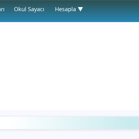
rı
Okul Sayacı
Hesapla ▼