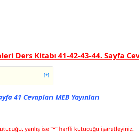
mleri Ders Kitabı 41-42-43-44. Sayfa Ce
[+]
 41 Cevapları MEB
Sayfa 41 Cevapları MEB Yayınları
 42 Cevapları MEB
 43 Cevapları MEB
utucuğu, yanlış ise “Y” harfli kutucuğu işaretleyiniz.