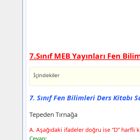
7.Sınıf MEB Yayınları Fen Bili
İçindekiler
7. Sınıf Fen Bilimleri Ders Kitabı Sayfa
Yayınları
7. Sınıf Fen Bilimleri Ders Kitabı 
Tepeden Tırnağa
7. Sınıf Fen Bilimleri Ders Kitabı Sayfa
Tepeden Tırnağa
Yayınları
7. Sınıf Fen Bilimleri Ders Kitabı Sayfa
A. Aşağıdaki ifadeler doğru ise “D” harfli k
Yayınları
Cevap: