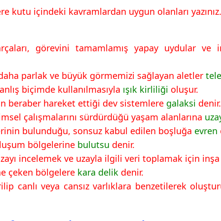
ere kutu içindeki kavramlardan uygun olanları yazınız
rçaları, görevini tamamlamış yapay uydular ve 
, daha parlak ve büyük görmemizi sağlayan aletler
tel
yanlış biçimde kullanılmasıyla
ışık kirliliği
oluşur.
nın beraber hareket ettiği dev sistemlere
galaksi
denir.
ilimsel çalışmalarını sürdürdüğü yaşam alanlarına
uza
mlerinin bulunduğu, sonsuz kabul edilen boşluğa
evren
 oluşum bölgelerine
bulutsu
denir.
zayı incelemek ve uzayla ilgili veri toplamak için inş
ne çeken bölgelere
kara delik
denir.
rilip canlı veya cansız varlıklara benzetilerek oluşt