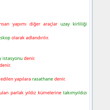
.
insan yapımı diğer araçlar
uzay kirliliği
eskop
olarak adlandırılır.
y istasyonu
denir.
denir.
a edilen yapılara
rasathane
denir.
urulan parlak yıldız kümelerine
takımyıldızı