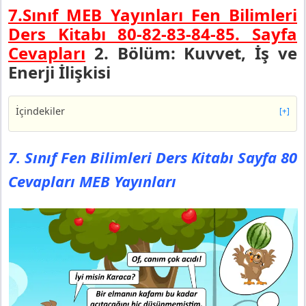
7.Sınıf MEB Yayınları Fen Bilimleri
Ders Kitabı 80-82-83-84-85. Sayfa
Cevapları
2. Bölüm: Kuvvet, İş ve
Enerji İlişkisi
İçindekiler
[+]
7. Sınıf Fen Bilimleri Ders Kitabı Sayfa 80 Cevapları
MEB Yayınları
7. Sınıf Fen Bilimleri Ders Kitabı Sayfa 80
7. Sınıf Fen Bilimleri Ders Kitabı Sayfa 82 Cevapları
Cevapları MEB Yayınları
MEB Yayınları
Deneye Deneye Sonuç:
7. Sınıf Fen Bilimleri Ders Kitabı Sayfa 83 Cevapları
MEB Yayınları
Deneye Deneye Sonuç:
7. Sınıf Fen Bilimleri Ders Kitabı Sayfa 84 Cevapları
MEB Yayınları
Pekiştirme Atölyesi