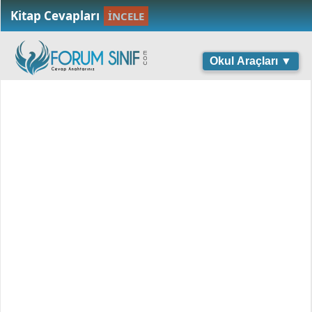
Kitap Cevapları
İNCELE
Okul Araçları ▼