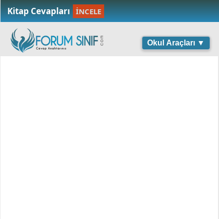
Kitap Cevapları
İNCELE
Okul Araçları ▼