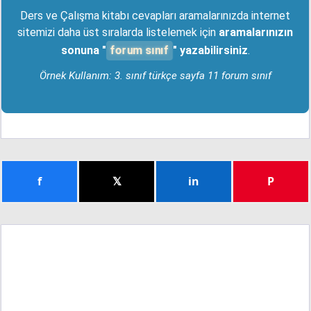
Ders ve Çalışma kitabı cevapları aramalarınızda internet
sitemizi daha üst sıralarda listelemek için
aramalarınızın
forum sınıf
sonuna "
" yazabilirsiniz
.
Örnek Kullanım: 3. sınıf türkçe sayfa 11 forum sınıf
f
𝕏
in
P