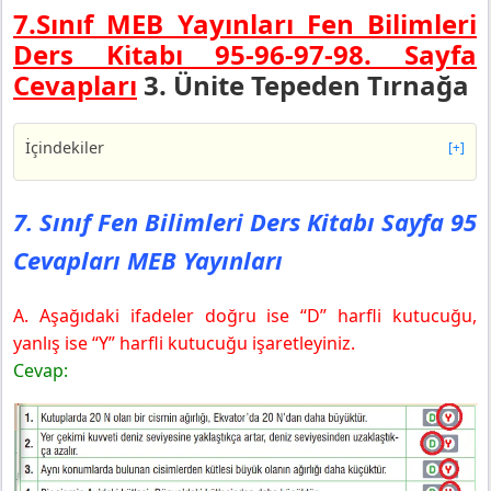
7.Sınıf MEB Yayınları Fen Bilimleri
Ders Kitabı 95-96-97-98. Sayfa
Cevapları
3. Ünite Tepeden Tırnağa
İçindekiler
[+]
7. Sınıf Fen Bilimleri Ders Kitabı Sayfa 95 Cevapları
MEB Yayınları
7. Sınıf Fen Bilimleri Ders Kitabı Sayfa 95
7. Sınıf Fen Bilimleri Ders Kitabı Sayfa 96 Cevapları
Cevapları MEB Yayınları
MEB Yayınları
7. Sınıf Fen Bilimleri Ders Kitabı Sayfa 97 Cevapları
MEB Yayınları
A. Aşağıdaki ifadeler doğru ise “D” harfli kutucuğu,
7. Sınıf Fen Bilimleri Ders Kitabı Sayfa 98 Cevapları
yanlış ise “Y” harfli kutucuğu işaretleyiniz.
MEB Yayınları
Cevap: