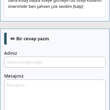
daha kolay başka siteye gitmeyin bu siteyi kullanın
önerimidir ben şahsen çok sevdim [kalp]
✏️ Bir cevap yazın
Adınız
Mesajınız