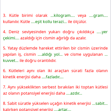
3. Kütle birimi olarak
…kilogram….
veya
….gram….
kullanılır. Kütle
….eşit
kollu terazi…
ile ölçülür.
4. Deniz seviyesinden yukarı doğru çıkıldıkça
…..yer
çekimi….
azaldığı için cismin ağırlığı da azalır.
5. Yatay düzlemde hareket ettirilen bir cismin üzerinde
yapılan iş, cismin
….aldığı yol…
ve cisme uygulanan
…
kuvvet…
ile doğru orantılıdır.
6. Kütleleri aynı olan iki araçtan sürati fazla olanın
kinetik enerjisi daha
….fazladır….
7. Aynı yükseklikten serbest bırakılan iki toptan kütlesi
az olanın potansiyel enerjisi daha
….azdır…
8. Sabit süratle yükselen uçağın kinetik enerjisi
…sabit…
kalırken potansiyel enerjisi
….artar….