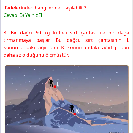
ifadelerinden hangilerine ulaşılabilir?
Cevap: B) Yalnız II
3. Bir dağcı 50 kg kütleli sırt çantası ile bir dağa
tırmanmaya başlar. Bu dağcı, sırt çantasının L
konumundaki ağırlığını K konumundaki ağırlığından
daha az olduğunu ölçmüştür.