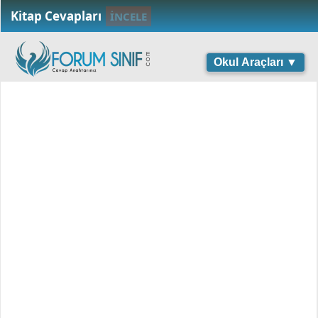
Kitap Cevapları
İNCELE
Okul Araçları ▼