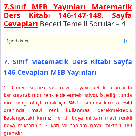
7.Sınıf MEB Yayınları Matematik
Ders Kitabı 146-147-148.
Sayfa
Cevapları
Beceri Temelli Sorular – 4
İçindekiler
[+]
7. Sınıf Matematik Ders Kitabı Sayfa 146 Cevapları MEB
Yayınları
7. Sınıf Matematik Ders Kitabı Sayfa
7. Sınıf Matematik Ders Kitabı Sayfa 147 Cevapları MEB
146 Cevapları MEB Yayınları
Yayınları
7. Sınıf Matematik Ders Kitabı Sayfa 148 Cevapları MEB
Yayınları
1. Ömer, kırmızı ve mavi boyayı belirli oranlarda
Sayı Bulma (Mantık Bulmacası)
karıştırarak mor renk elde etmek istiyor. İstediği tonda
mor rengi oluşturmak için %60 oranında kırmızı, %40
oranında mavi renk kullanması gerekmektedir.
Başlangıçtaki kırmızı renkli boya miktarı mavi renkli
boya miktarının 2 katı ve toplam boya miktarı 180
gramdır.