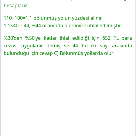
hesaplarız
110÷100=1.1 bölünmüş yolun yüzdesi alınır
1.1×40 = 44, %44 oranında hız sınırını ihlal edilmiştir
%30’dan %50’ye kadar ihlal edildiği için 652 TL para
cezası uygulanır demiş ve 44 bu iki sayı arasında
bulunduğu için cevap C) Bölünmüş yollarda olur