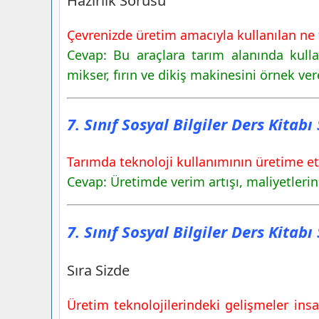
Hazırlık Sorusu
Yayınları
7. Sınıf Sosyal Bilgiler Ders Kitabı Say
Çevrenizde üretim amacıyla kullanılan ne 
Yayınları
Cevap: Bu araçlara tarım alanında kulla
Sıra Sizde
mikser, fırın ve dikiş makinesini örnek vere
7. Sınıf Sosyal Bilgiler Ders Kitabı Say
Yayınları
7. Sınıf Sosyal Bilgiler Ders Kitab
2. Etkinlik
7. Sınıf Sosyal Bilgiler Ders Kitabı Say
Tarımda teknoloji kullanımının üretime etk
Yayınları
Cevap: Üretimde verim artışı, maliyetleri
3. Etkinlik
7. Sınıf Sosyal Bilgiler Ders Kitab
Sıra Sizde
Üretim teknolojilerindeki gelişmeler insa