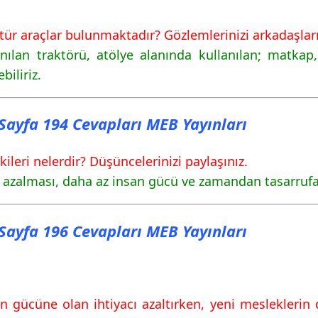
fa 196 Cevapları MEB
tür araçlar bulunmaktadır? Gözlemlerinizi arkadaşların
nılan traktörü, atölye alanında kullanılan; matkap
biliriz.
fa 197 Cevapları MEB
ı Sayfa 194 Cevapları MEB Yayınları
fa 198 Cevapları MEB
ileri nelerdir? Düşüncelerinizi paylaşınız.
n azalması, daha az insan gücü ve zamandan tasarrufa
ı Sayfa 196 Cevapları MEB Yayınları
n gücüne olan ihtiyacı azaltırken, yeni mesleklerin 