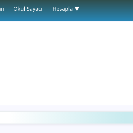
rı
Okul Sayacı
Hesapla ▼