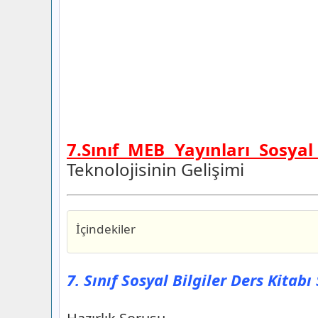
7.Sınıf MEB Yayınları Sosyal
Teknolojisinin Gelişimi
İçindekiler
7. Sınıf Sosyal Bilgiler Ders Kitabı Say
Yayınları
7. Sınıf Sosyal Bilgiler Ders Kitab
Hazırlık Sorusu
7. Sınıf Sosyal Bilgiler Ders Kitabı Say