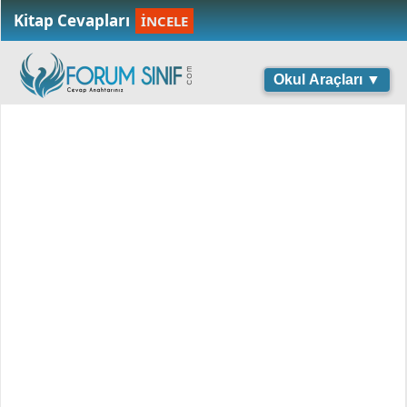
Kitap Cevapları
İNCELE
Okul Araçları ▼