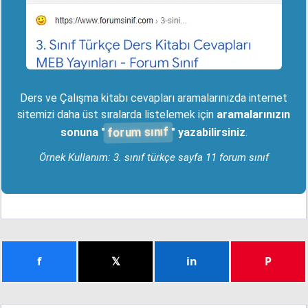
Ders ve Çalışma kitabı cevapları aramalarınızda internet
sitemizi daha üst sıralarda listelemek için
aramalarınızın
forum sınıf
sonuna "
" yazabilirsiniz
.
Örnek Kullanım: 3. sınıf türkçe sayfa 11 forum sınıf
f
𝕏
in
P