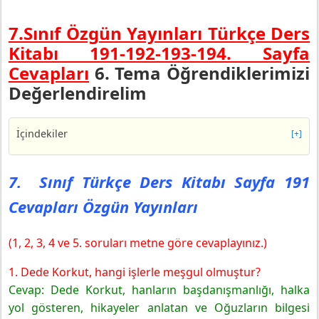
7.Sınıf Özgün Yayınları Türkçe Ders
Kitabı 191-192-193-194. Sayfa
Cevapları
6. Tema Öğrendiklerimizi
Değerlendirelim
İçindekiler
[+]
7. Sınıf Türkçe Ders Kitabı Sayfa 191 Cevapları Özgün
Yayınları
7. Sınıf Türkçe Ders Kitabı Sayfa 191
7. Sınıf Türkçe Ders Kitabı Sayfa 192 Cevapları Özgün
Cevapları Özgün Yayınları
Yayınları
7. Sınıf Türkçe Ders Kitabı Sayfa 193 Cevapları Özgün
Yayınları
(1, 2, 3, 4 ve 5. soruları metne göre cevaplayınız.)
7. Sınıf Türkçe Ders Kitabı Sayfa 194 Cevapları Özgün
1. Dede Korkut, hangi işlerle meşgul olmuştur?
Yayınları
Cevap: Dede Korkut, hanların başdanışmanlığı, halka
yol gösteren, hikayeler anlatan ve Oğuzların bilgesi