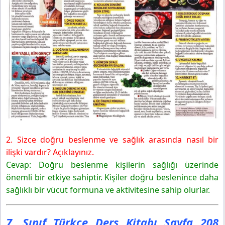
4. Etkinlik
7. Sınıf Türkçe Ders Kitabı Sayfa 211 Cevapları MEB
Yayınları
5.Etkinlik
Gelecek Derse Hazırlık
2. Sizce doğru beslenme ve sağlık arasında nasıl bir
ilişki vardır? Açıklayınız.
Cevap: Doğru beslenme kişilerin sağlığı üzerinde
önemli bir etkiye sahiptir. Kişiler doğru beslenince daha
sağlıklı bir vücut formuna ve aktivitesine sahip olurlar.
7. Sınıf Türkçe Ders Kitabı Sayfa 208