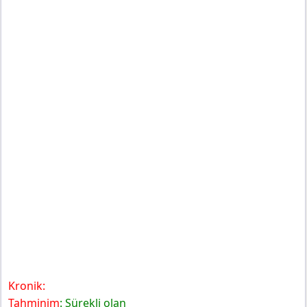
Kronik:
Tahminim
: Sürekli olan