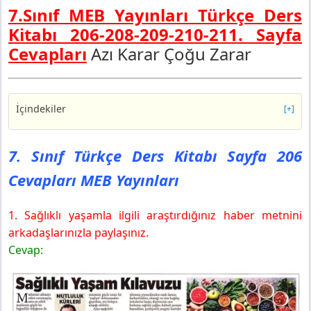
7.Sınıf MEB Yayınları Türkçe Ders
Kitabı 206-208-209-210-211. Sayfa
Cevapları
Azı Karar Çoğu Zarar
İçindekiler
[+]
7. Sınıf Türkçe Ders Kitabı Sayfa 206 Cevapları MEB
Yayınları
7. Sınıf Türkçe Ders Kitabı Sayfa 206
7. Sınıf Türkçe Ders Kitabı Sayfa 208 Cevapları MEB
Cevapları MEB Yayınları
Yayınları
1.Etkinlik
1. Sağlıklı yaşamla ilgili araştırdığınız haber metnini
2.Etkinlik
arkadaşlarınızla paylaşınız.
7. Sınıf Türkçe Ders Kitabı Sayfa 209 Cevapları MEB
Yayınları
Cevap:
3.Etkinlik
7. Sınıf Türkçe Ders Kitabı Sayfa 210 Cevapları MEB
Yayınları