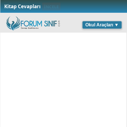
Kitap Cevapları
İNCELE
Okul Araçları ▼