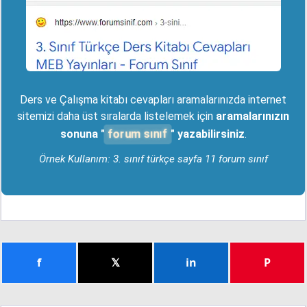
Ders ve Çalışma kitabı cevapları aramalarınızda internet
sitemizi daha üst sıralarda listelemek için
aramalarınızın
forum sınıf
sonuna "
" yazabilirsiniz
.
Örnek Kullanım: 3. sınıf türkçe sayfa 11 forum sınıf
f
𝕏
in
P