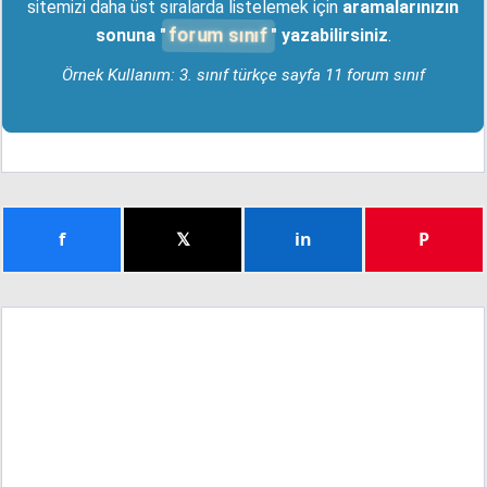
sitemizi daha üst sıralarda listelemek için
aramalarınızın
forum sınıf
sonuna "
" yazabilirsiniz
.
Örnek Kullanım: 3. sınıf türkçe sayfa 11 forum sınıf
f
𝕏
in
P