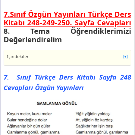
7.Sınıf Özgün Yayınları Türkçe Ders
Kitabı 248-249-250. Sayfa Cevapları
8. Tema Öğrendiklerimizi
Değerlendirelim
İçindekiler
[+]
7. Sınıf Türkçe Ders Kitabı Sayfa 248 Cevapları Özgün
Yayınları
7. Sınıf Türkçe Ders Kitabı Sayfa 248
7. Sınıf Türkçe Ders Kitabı Sayfa 249 Cevapları Özgün
Cevapları Özgün Yayınları
Yayınları
7. Sınıf Türkçe Ders Kitabı Sayfa 250 Cevapları Özgün
Yayınları