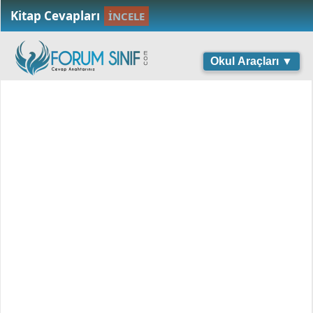
Kitap Cevapları
İNCELE
Okul Araçları ▼