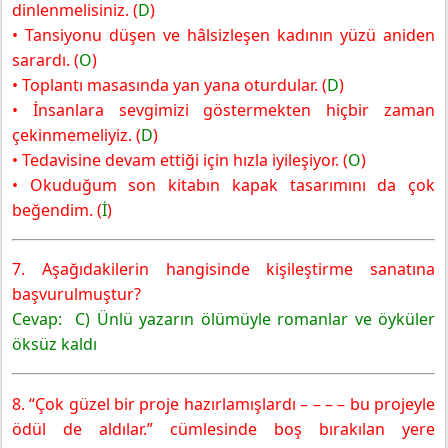
dinlenmelisiniz. (
D
)
• Tansiyonu düşen ve hâlsizleşen kadının yüzü aniden
sarardı. (
O
)
• Toplantı masasında yan yana oturdular. (
D
)
• İnsanlara sevgimizi göstermekten hiçbir zaman
çekinmemeliyiz. (
D
)
• Tedavisine devam ettiği için hızla iyileşiyor. (
O
)
• Okuduğum son kitabın kapak tasarımını da çok
beğendim. (
İ
)
7. Aşağıdakilerin hangisinde kişileştirme sanatına
başvurulmuştur?
Cevap: C) Ünlü yazarın ölümüyle romanlar ve öyküler
öksüz kaldı
8. “Çok güzel bir proje hazırlamışlardı – – – – bu projeyle
ödül de aldılar.” cümlesinde boş bırakılan yere