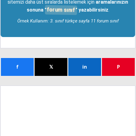
sitemizi daha üst sıralarda listelemek için
aramalarınızın
forum sınıf
sonuna "
" yazabilirsiniz
.
Örnek Kullanım: 3. sınıf türkçe sayfa 11 forum sınıf
f
𝕏
in
P