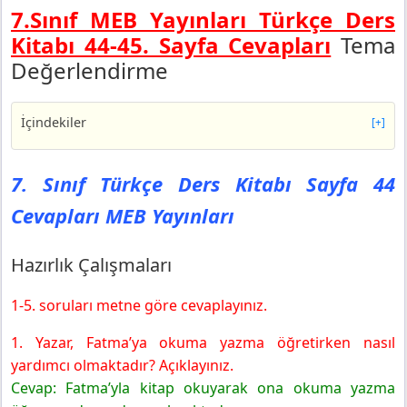
7.Sınıf MEB Yayınları Türkçe Ders
Kitabı 44-45. Sayfa Cevapları
Tema
Değerlendirme
İçindekiler
[+]
7. Sınıf Türkçe Ders Kitabı Sayfa 44 Cevapları MEB
Yayınları
7. Sınıf Türkçe Ders Kitabı Sayfa 44
Hazırlık Çalışmaları
Cevapları MEB Yayınları
7. Sınıf Türkçe Ders Kitabı Sayfa 45 Cevapları MEB
Yayınları
Hazırlık Çalışmaları
1-5. soruları metne göre cevaplayınız.
1. Yazar, Fatma’ya okuma yazma öğretirken nasıl
yardımcı olmaktadır? Açıklayınız.
Cevap: Fatma’yla kitap okuyarak ona okuma yazma