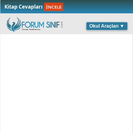
Kitap Cevapları
İNCELE
Okul Araçları ▼