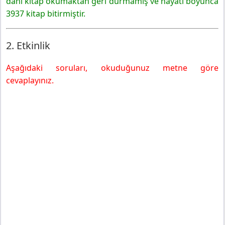
dahi kitap okumaktan geri durmamış ve hayatı boyunca
3937 kitap bitirmiştir.
2. Etkinlik
Aşağıdaki soruları, okuduğunuz metne göre
cevaplayınız.