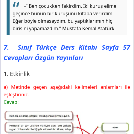
7. Sınıf Türkçe Ders Kitabı Sayfa 59 Cevapları Özgün
-” Ben çocukken fakirdim. İki kuruş elime
Yayınları
geçince bunun bir kuruşunu kitaba verirdim.
5. Etkinlik
Eğer böyle olmasaydım, bu yaptıklarımın hiç
7. Sınıf Türkçe Ders Kitabı Sayfa 60 Cevapları Özgün
birisini yapamazdım.” Mustafa Kemal Atatürk
Yayınları
6. Etkinlik
7. Sınıf Türkçe Ders Kitabı Sayfa 57
Gelecek Derse Hazırlık
Cevapları Özgün Yayınları
1. Etkinlik
a) Metinde geçen aşağıdaki kelimeleri anlamları ile
eşleştiriniz.
Cevap: