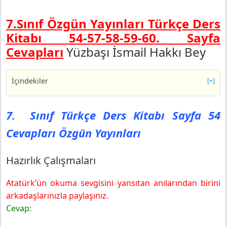
7.Sınıf Özgün Yayınları Türkçe Ders
Kitabı 54-57-58-59-60. Sayfa
Cevapları
Yüzbaşı İsmail Hakkı Bey
İçindekiler
[+]
7. Sınıf Türkçe Ders Kitabı Sayfa 54 Cevapları Özgün
Yayınları
7. Sınıf Türkçe Ders Kitabı Sayfa 54
Hazırlık Çalışmaları
Cevapları Özgün Yayınları
7. Sınıf Türkçe Ders Kitabı Sayfa 57 Cevapları Özgün
Yayınları
1. Etkinlik
Hazırlık Çalışmaları
2. Etkinlik
Atatürk’ün okuma sevgisini yansıtan anılarından birini
3. Etkinlik
arkadaşlarınızla paylaşınız.
7. Sınıf Türkçe Ders Kitabı Sayfa 58 Cevapları Özgün
Yayınları
Cevap:
4. Etkinlik