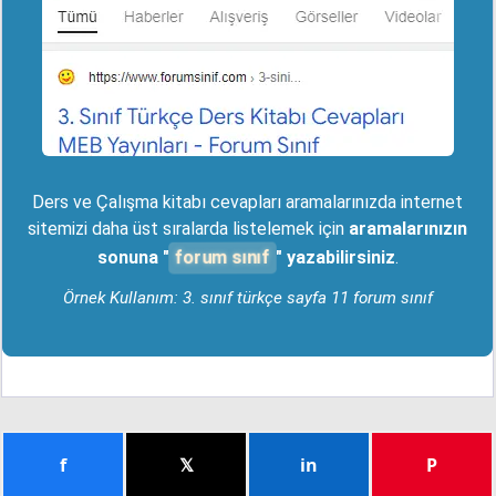
Ders ve Çalışma kitabı cevapları aramalarınızda internet
sitemizi daha üst sıralarda listelemek için
aramalarınızın
forum sınıf
sonuna "
" yazabilirsiniz
.
Örnek Kullanım: 3. sınıf türkçe sayfa 11 forum sınıf
f
𝕏
in
P