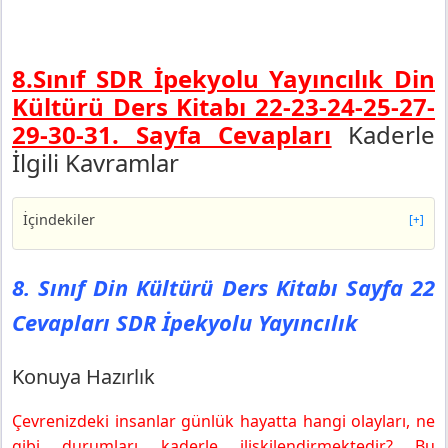
8.Sınıf SDR İpekyolu Yayıncılık Din
Kültürü Ders Kitabı 22-23-24-25-27-
29-30-31. Sayfa Cevapları
Kaderle
İlgili Kavramlar
İçindekiler
[+]
8. Sınıf Din Kültürü Ders Kitabı Sayfa 22 Cevapları SDR
İpekyolu Yayıncılık
8. Sınıf Din Kültürü Ders Kitabı Sayfa 22
Konuya Hazırlık
Cevapları SDR İpekyolu Yayıncılık
Ecel Ve Ömür
Konuya Hazırlık
Konuya Hazırlık
8. Sınıf Din Kültürü Ders Kitabı Sayfa 23 Cevapları SDR
İpekyolu Yayıncılık
Çevrenizdeki insanlar günlük hayatta hangi olayları, ne
Etkinlik
gibi durumları kaderle ilişkilendirmektedir? Bu
Etkinlik