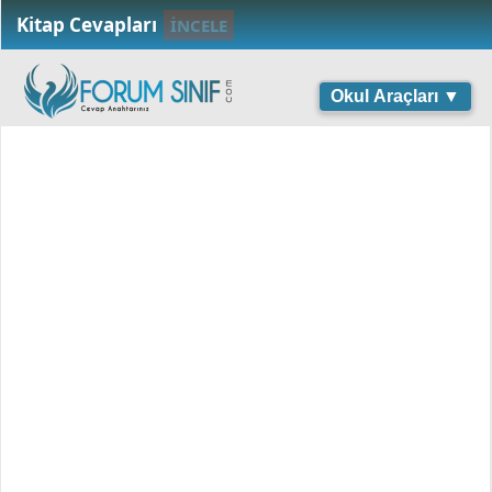
Kitap Cevapları
İNCELE
Okul Araçları ▼