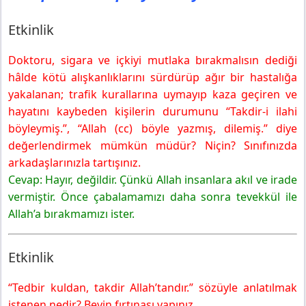
İpekyolu Yayıncılık
Sağlık Ve Hastalık
Etkinlik
Konuya Hazırlık
Doktoru, sigara ve içkiyi mutlaka bırakmalısın dediği
8. Sınıf Din Kültürü Ders Kitabı Sayfa 31 Cevapları SDR
İpekyolu Yayıncılık
hâlde kötü alışkanlıklarını sürdürüp ağır bir hastalığa
Etkinlik
yakalanan; trafik kurallarına uymayıp kaza geçiren ve
hayatını kaybeden kişilerin durumunu “Takdir-i ilahi
böyleymiş.”, “Allah (cc) böyle yazmış, dilemiş.” diye
değerlendirmek mümkün müdür? Niçin? Sınıfınızda
arkadaşlarınızla tartışınız.
Cevap: Hayır, değildir. Çünkü Allah insanlara akıl ve irade
vermiştir. Önce çabalamamızı daha sonra tevekkül ile
Allah’a bırakmamızı ister.
Etkinlik
“Tedbir kuldan, takdir Allah’tandır.” sözüyle anlatılmak
istenen nedir? Beyin fırtınası yapınız.