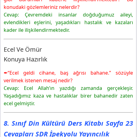
konudaki gözlemleriniz nelerdir?
8. Sınıf Din Kültürü Ders Kitabı Sayfa 24 Cevapları SDR
İpekyolu Yayıncılık
Cevap: Çevremdeki insanlar doğduğumuz aileyi,
Etkinlik
evlendikleri eşlerini, yaşadıkları hastalık ve kazaları
Rızık
kader ile ilişkilendirmektedir.
Konuya Hazırlık
8. Sınıf Din Kültürü Ders Kitabı Sayfa 25 Cevapları SDR
Ecel Ve Ömür
İpekyolu Yayıncılık
Konuya Hazırlık
Etkinlik
8. Sınıf Din Kültürü Ders Kitabı Sayfa 27 Cevapları SDR
✒“Ecel geldi cihane, baş ağrısı bahane.” sözüyle
İpekyolu Yayıncılık
verilmek istenen mesaj nedir?
Tevekkül
Cevap: Ecel Allah’ın yazdığı zamanda gerçekleşir.
Etkinlik
Yaşadığımız kaza ve hastalıklar birer bahanedir zaten
Başarı-başarısızlık
ecel gelmiştir.
Konuya Hazırlık
8. Sınıf Din Kültürü Ders Kitabı Sayfa 29 Cevapları SDR
İpekyolu Yayıncılık
8. Sınıf Din Kültürü Ders Kitabı Sayfa 23
Etkinlik
Cevapları SDR İpekyolu Yayıncılık
8. Sınıf Din Kültürü Ders Kitabı Sayfa 30 Cevapları SDR