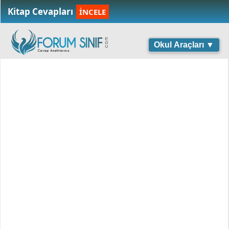
Kitap Cevapları
İNCELE
Okul Araçları ▼