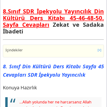
8.Sınıf SDR İpekyolu Yayıncılık Din
Kültürü Ders Kitabı 45-46-48-50.
Sayfa Cevapları
Zekat ve Sadaka
İbadeti
İçindekiler
[+]
8. Sınıf Din Kültürü Ders Kitabı Sayfa 45 Cevapları SDR
İpekyolu Yayıncılık
8. Sınıf Din Kültürü Ders Kitabı Sayfa 45
Konuya Hazırlık
Cevapları SDR İpekyolu Yayıncılık
8. Sınıf Din Kültürü Ders Kitabı Sayfa 46 Cevapları SDR
İpekyolu Yayıncılık
Etkinlik
Konuya Hazırlık
8. Sınıf Din Kültürü Ders Kitabı Sayfa 48 Cevapları SDR
İpekyolu Yayıncılık
…Allah yolunda her ne harcarsanız Allah
Etkinlik 2