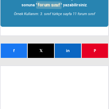
forum sınıf
sonuna "
" yazabilirsiniz
.
Örnek Kullanım: 3. sınıf türkçe sayfa 11 forum sınıf
f
𝕏
in
P