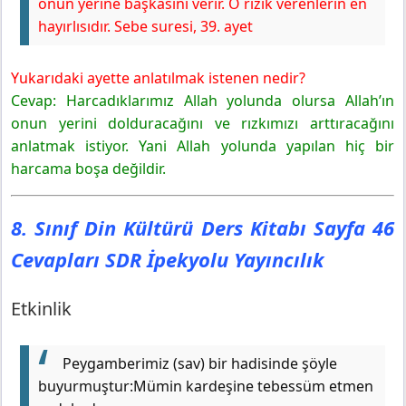
onun yerine başkasını verir. O rızık verenlerin en
8. Sınıf Din Kültürü Ders Kitabı Sayfa 50 Cevapları SDR
hayırlısıdır.
Sebe suresi, 39. ayet
İpekyolu Yayıncılık
Etkinlik 3
Yukarıdaki ayette anlatılmak istenen nedir?
Cevap: Harcadıklarımız Allah yolunda olursa Allah’ın
onun yerini dolduracağını ve rızkımızı arttıracağını
anlatmak istiyor. Yani Allah yolunda yapılan hiç bir
harcama boşa değildir.
8. Sınıf Din Kültürü Ders Kitabı Sayfa 46
Cevapları SDR İpekyolu Yayıncılık
Etkinlik
Peygamberimiz (sav) bir hadisinde şöyle
buyurmuştur:
Mümin kardeşine tebessüm etmen