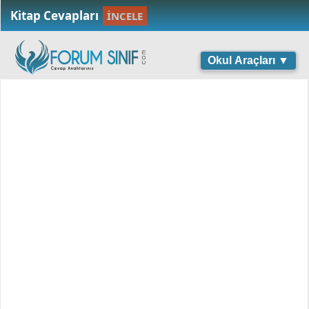
Kitap Cevapları
İNCELE
Okul Araçları ▼