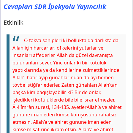
Cevapları SDR İpekyolu Yayıncılık
Etkinlik
O takva sahipleri ki bollukta da darlıkta da
Allah için harcarlar; öfkelerini yutarlar ve
insanları affederler. Allah da güzel davranışta
bulunanları sever. Yine onlar ki bir kötülük
yaptıklarında ya da kendilerine zulmettiklerinde
Allah’ı hatırlayıp günahlarından dolayı hemen
tövbe istiğfar ederler. Zaten günahları Allah’tan
başka kim bağışlayabilir ki? Bir de onlar,
işledikleri kötülüklerde bile bile ısrar etmezler.
Âl-i İmrân suresi, 134-135. ayetler
Allah’a ve ahiret
gününe iman eden kimse komşusunu rahatsız
etmesin. Allah’a ve ahiret gününe iman eden
kimse misafirine ikram etsin. Allah’a ve ahiret