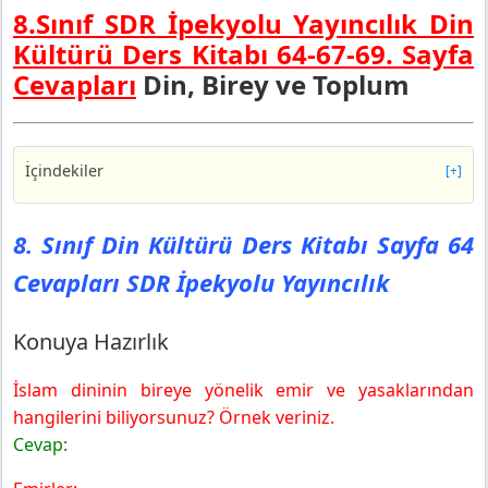
8.Sınıf SDR İpekyolu Yayıncılık Din
Kültürü Ders Kitabı 64-67-69. Sayfa
Cevapları
Din, Birey ve Toplum
İçindekiler
[+]
8. Sınıf Din Kültürü Ders Kitabı Sayfa 64 Cevapları SDR
İpekyolu Yayıncılık
8. Sınıf Din Kültürü Ders Kitabı Sayfa 64
Konuya Hazırlık
Cevapları SDR İpekyolu Yayıncılık
8. Sınıf Din Kültürü Ders Kitabı Sayfa 67 Cevapları SDR
İpekyolu Yayıncılık
Etkinlik
Konuya Hazırlık
8. Sınıf Din Kültürü Ders Kitabı Sayfa 69 Cevapları SDR
İpekyolu Yayıncılık
İslam dininin bireye yönelik emir ve yasaklarından
Etkinlik
hangilerini biliyorsunuz? Örnek veriniz.
Cevap: