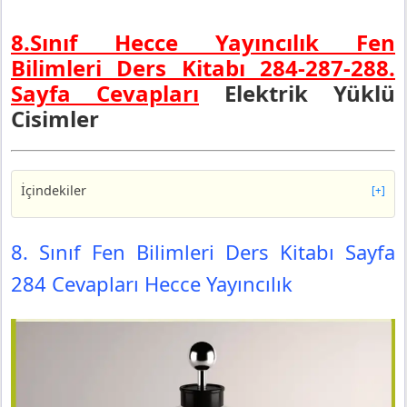
8.Sınıf Hecce Yayıncılık Fen
Bilimleri Ders Kitabı 284-287-288.
Sayfa Cevapları
Elektrik Yüklü
Cisimler
İçindekiler
[+]
8. Sınıf Fen Bilimleri Ders Kitabı Sayfa 284 Cevapları
Hecce Yayıncılık
8. Sınıf Fen Bilimleri Ders Kitabı Sayfa
8. Sınıf Fen Bilimleri Ders Kitabı Sayfa 287 Cevapları
284 Cevapları Hecce Yayıncılık
Hecce Yayıncılık
Tartışma
8. Sınıf Fen Bilimleri Ders Kitabı Sayfa 288 Cevapları
Hecce Yayıncılık
Bölüm Sonu Değerlendirmesi