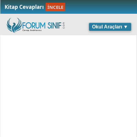
Kitap Cevapları
İNCELE
Okul Araçları ▼