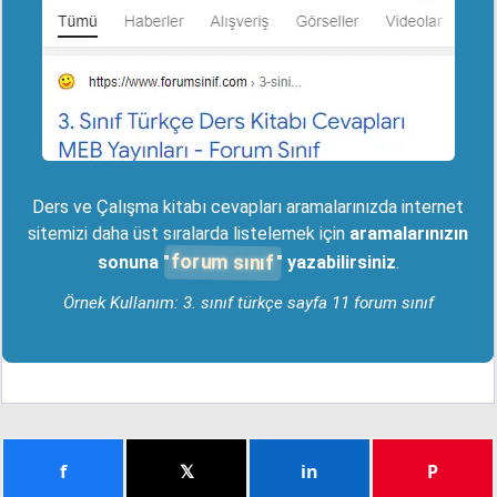
Ders ve Çalışma kitabı cevapları aramalarınızda internet
sitemizi daha üst sıralarda listelemek için
aramalarınızın
forum sınıf
sonuna "
" yazabilirsiniz
.
Örnek Kullanım: 3. sınıf türkçe sayfa 11 forum sınıf
f
𝕏
in
P