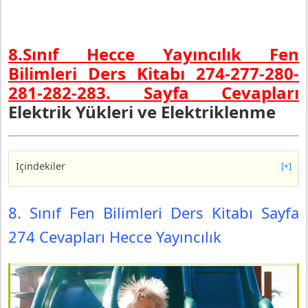
8.Sınıf Hecce Yayıncılık Fen
Bilimleri Ders Kitabı 274-277-280-
281-282-283. Sayfa Cevapları
Elektrik Yükleri ve Elektriklenme
İçindekiler
[+]
8. Sınıf Fen Bilimleri Ders Kitabı Sayfa 274 Cevapları
Hecce Yayıncılık
8. Sınıf Fen Bilimleri Ders Kitabı Sayfa
8. Sınıf Fen Bilimleri Ders Kitabı Sayfa 277 Cevapları
274 Cevapları Hecce Yayıncılık
Hecce Yayıncılık
1. Etkinlik
8. Sınıf Fen Bilimleri Ders Kitabı Sayfa 280 Cevapları
Hecce Yayıncılık
2. Etkinlik