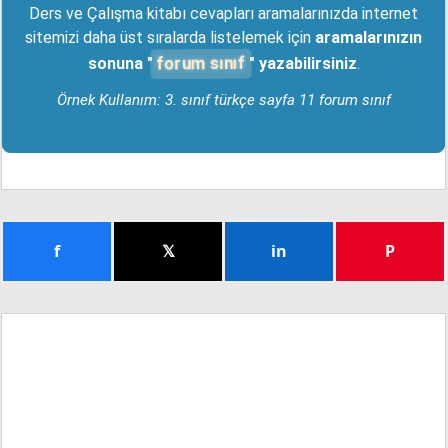
Ders ve Çalışma kitabı cevapları aramalarınızda internet
sitemizi daha üst sıralarda listelemek için
aramalarınızın
forum sınıf
sonuna "
" yazabilirsiniz
.
Örnek Kullanım: 3. sınıf türkçe sayfa 11 forum sınıf
f
𝕏
in
P