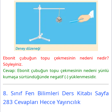
Ebonit çubuğun topu çekmesinin nedeni nedir?
Söyleyiniz.
Cevap: Ebonit çubuğun topu çekmesinin nedeni yünlü
kumaşa sürtündüğünde negatif (-) yüklenmesidir.
8. Sınıf Fen Bilimleri Ders Kitabı Sayfa
283 Cevapları Hecce Yayıncılık