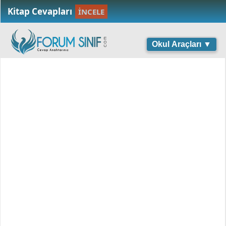
Kitap Cevapları
İNCELE
Okul Araçları ▼