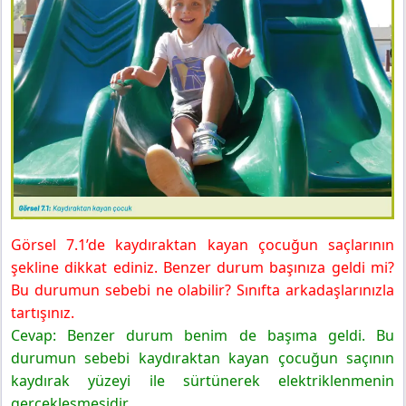
8. Sınıf Fen Bilimleri Ders Kitabı Sayfa 281 Cevapları
Hecce Yayıncılık
3. Etkinlik
8. Sınıf Fen Bilimleri Ders Kitabı Sayfa 282 Cevapları
Hecce Yayıncılık
4. Etkinlik
8. Sınıf Fen Bilimleri Ders Kitabı Sayfa 283 Cevapları
Hecce Yayıncılık
Bölüm Sonu Değerlendirmesi
Görsel 7.1’de kaydıraktan kayan çocuğun saçlarının
şekline dikkat ediniz. Benzer durum başınıza geldi mi?
Bu durumun sebebi ne olabilir? Sınıfta arkadaşlarınızla
tartışınız.
Cevap: Benzer durum benim de başıma geldi. Bu
durumun sebebi kaydıraktan kayan çocuğun saçının
kaydırak yüzeyi ile sürtünerek elektriklenmenin
gerçekleşmesidir.