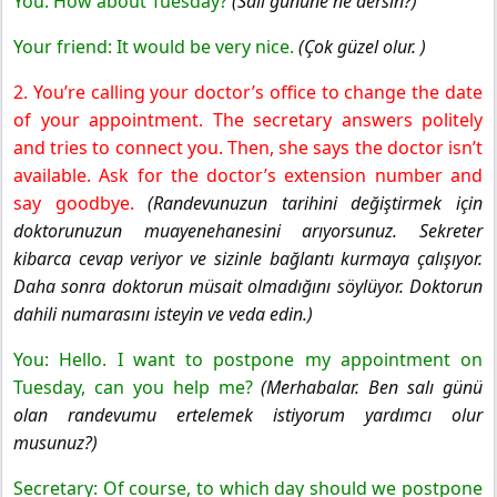
You: How about Tuesday?
(Salı gününe ne dersin?)
Your friend: It would be very nice.
(Çok güzel olur. )
2. You’re calling your doctor’s office to change the date
of your appointment. The secretary answers politely
and tries to connect you. Then, she says the doctor isn’t
available. Ask for the doctor’s extension number and
say goodbye.
(Randevunuzun tarihini değiştirmek için
doktorunuzun muayenehanesini arıyorsunuz. Sekreter
kibarca cevap veriyor ve sizinle bağlantı kurmaya çalışıyor.
Daha sonra doktorun müsait olmadığını söylüyor. Doktorun
dahili numarasını isteyin ve veda edin.)
You: Hello. I want to postpone my appointment on
Tuesday, can you help me?
(Merhabalar. Ben salı günü
olan randevumu ertelemek istiyorum yardımcı olur
musunuz?)
Secretary: Of course, to which day should we postpone