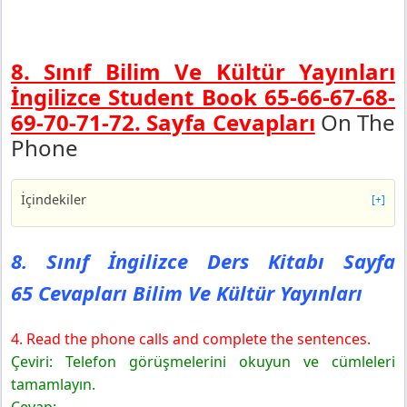
8. Sınıf Bilim Ve Kültür Yayınları
İngilizce Student Book 65-66-67-68-
69-70-71-72. Sayfa Cevapları
On The
Phone
İçindekiler
[+]
8. Sınıf İngilizce Ders Kitabı Sayfa 65 Cevapları Bilim
Ve Kültür Yayınları
8. Sınıf İngilizce Ders Kitabı Sayfa
8. Sınıf İngilizce Ders Kitabı Sayfa 66 Cevapları Bilim
65 Cevapları Bilim Ve Kültür Yayınları
Ve Kültür Yayınları
Writing
4. Read the phone calls and complete the sentences.
8. Sınıf İngilizce Ders Kitabı Sayfa 67 Cevapları Bilim
Ve Kültür Yayınları
Çeviri: Telefon görüşmelerini okuyun ve cümleleri
Exercises
tamamlayın.
8. Sınıf İngilizce Ders Kitabı Sayfa 68 Cevapları Bilim