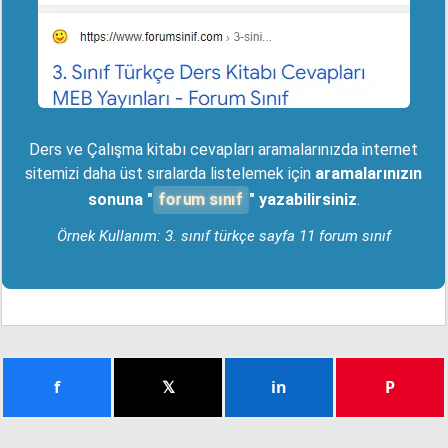
Ders ve Çalışma kitabı cevapları aramalarınızda internet
sitemizi daha üst sıralarda listelemek için
aramalarınızın
forum sınıf
sonuna "
" yazabilirsiniz
.
Örnek Kullanım: 3. sınıf türkçe sayfa 11 forum sınıf
f
𝕏
in
P