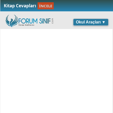
Kitap Cevapları
İNCELE
Okul Araçları ▼