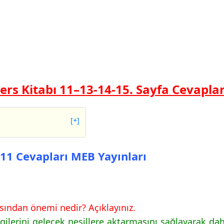
Ders Kitabı 11–13-14-15.
Sayfa Cevaplar
[+]
vapları MEB Yayınları
a 11 Cevapları MEB Yayınları
vapları MEB Yayınları
çısından önemi nedir? Açıklayınız.
vapları MEB Yayınları
lgilerini gelecek nesillere aktarmasını sağlayarak daha