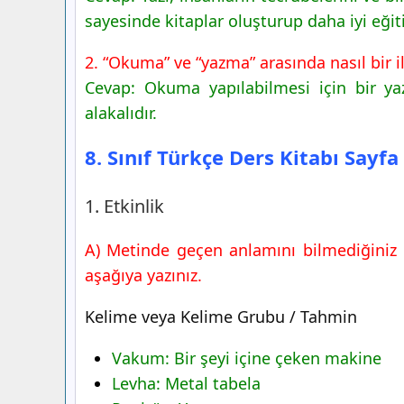
sayesinde kitaplar oluşturup daha iyi eğiti
8. Sınıf Türkçe Ders Kitabı Sayfa 14 Ce
4. Etkinlik
2. “Okuma” ve “yazma” arasında nasıl bir il
8. Sınıf Türkçe Ders Kitabı Sayfa 15 Ce
Cevap: Okuma yapılabilmesi için bir ya
5. Etkinlik
alakalıdır.
6. Etkinlik
Gelecek Derse Hazırlık
8. Sınıf Türkçe Ders Kitabı Sayf
1. Etkinlik
A) Metinde geçen anlamını bilmediğiniz k
aşağıya yazınız.
Kelime veya Kelime Grubu / Tahmin
Vakum: Bir şeyi içine çeken makine
Levha: Metal tabela