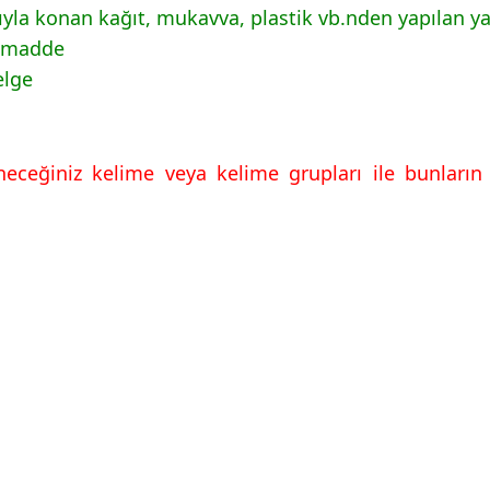
la konan kağıt, mukavva, plastik vb.nden yapılan y
ü madde
elge
neceğiniz kelime veya kelime grupları ile bunların 