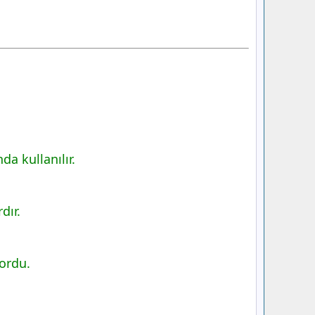
a kullanılır.
dır.
yordu.