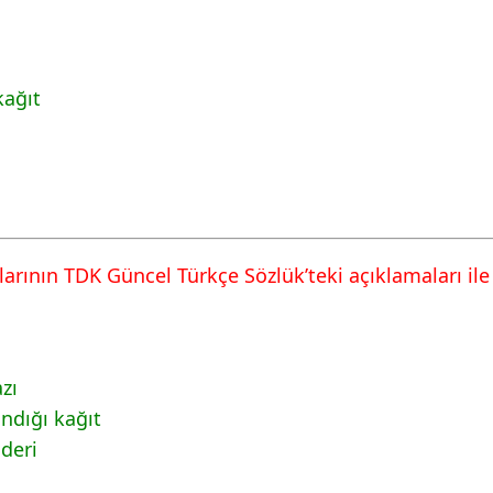
kağıt
arının TDK Güncel Türkçe Sözlük’teki açıklamaları ile 
zı
andığı kağıt
deri