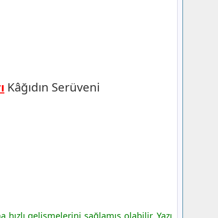
ı
Kâğıdın Serüveni
 hızlı gelişmelerini sağlamış olabilir. Yazı