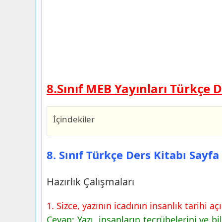
8.Sınıf MEB Yayınları Türkçe 
İçindekiler
8. Sınıf Türkçe Ders Kitabı Sayfa 11 Ce
Hazırlık Çalışmaları
8. Sınıf Türkçe Ders Kitabı Sayf
8. Sınıf Türkçe Ders Kitabı Sayfa 12 Ce
1. Etkinlik
Hazırlık Çalışmaları
2. Etkinlik
1. Sizce, yazının icadının insanlık tarihi a
8. Sınıf Türkçe Ders Kitabı Sayfa 13 Ce
Cevap: Yazı, insanların tecrübelerini ve bi
3. Etkinlik