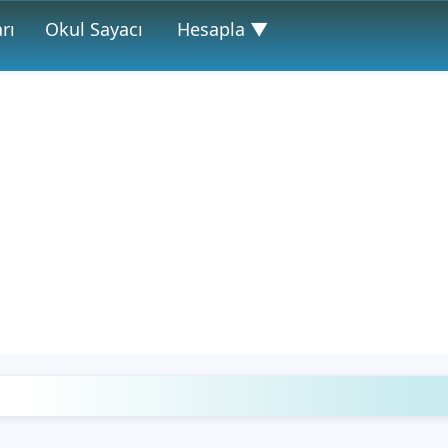
rı
Okul Sayacı
Hesapla ▼