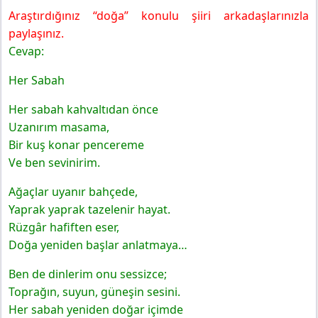
Araştırdığınız “doğa” konulu şiiri arkadaşlarınızla
3. Etkinlik
paylaşınız.
8. Sınıf Türkçe Ders Kitabı Sayfa 188 Cevapları MEB
Yayınları
Cevap:
4. Etkinlik
Her Sabah
5. Etkinlik
8. Sınıf Türkçe Ders Kitabı Sayfa 189 Cevapları MEB
Her sabah kahvaltıdan önce
Yayınları
Uzanırım masama,
6. Etkinlik
Bir kuş konar pencereme
7. Etkinlik
Ve ben sevinirim.
Gelecek Derse Hazırlık
Ağaçlar uyanır bahçede,
Yaprak yaprak tazelenir hayat.
Rüzgâr hafiften eser,
Doğa yeniden başlar anlatmaya…
Ben de dinlerim onu sessizce;
Toprağın, suyun, güneşin sesini.
Her sabah yeniden doğar içimde