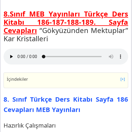
8.Sınıf MEB Yayınları Türkçe Ders
Kitabı 186-187-188-189.
Sayfa
Cevapları
“Gökyüzünden Mektuplar”
Kar Kristalleri
İçindekiler
[+]
8. Sınıf Türkçe Ders Kitabı Sayfa 186 Cevapları MEB
Yayınları
8. Sınıf Türkçe Ders Kitabı Sayfa 186
Hazırlık Çalışmaları
Cevapları MEB Yayınları
1. Etkinlik
8. Sınıf Türkçe Ders Kitabı Sayfa 187 Cevapları MEB
Yayınları
Hazırlık Çalışmaları
2. Etkinlik