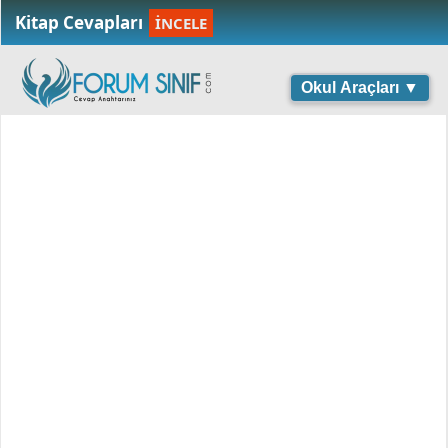
Kitap Cevapları
İNCELE
Okul Araçları ▼