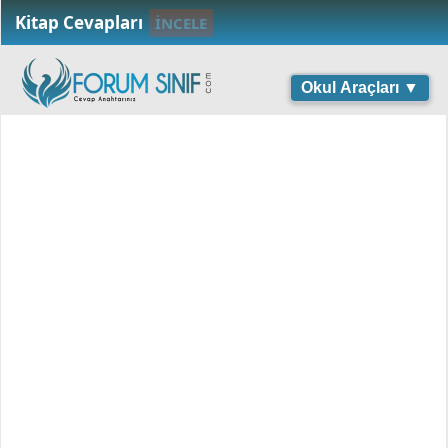
Kitap Cevapları
İNCELE
Okul Araçları ▼