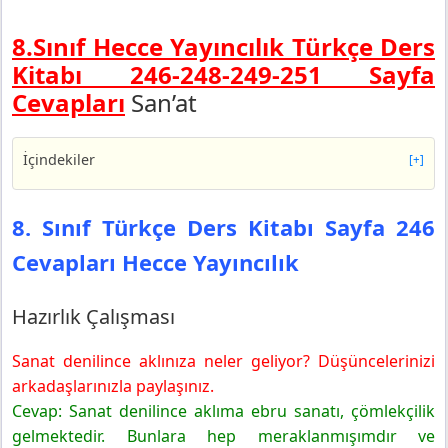
8.Sınıf Hecce Yayıncılık Türkçe Ders
Kitabı 246-248-249-251
Sayfa
Cevapları
San’at
İçindekiler
[+]
8. Sınıf Türkçe Ders Kitabı Sayfa 246 Cevapları Hecce
Yayıncılık
8. Sınıf Türkçe Ders Kitabı Sayfa 246
Hazırlık Çalışması
Cevapları Hecce Yayıncılık
8. Sınıf Türkçe Ders Kitabı Sayfa 248 Cevapları Hecce
Yayıncılık
1. ETKİNLİK
Hazırlık Çalışması
2. Etkinlik
Sanat denilince aklınıza neler geliyor? Düşüncelerinizi
3. Etkinlik
arkadaşlarınızla paylaşınız.
8. Sınıf Türkçe Ders Kitabı Sayfa 249 Cevapları Hecce
Yayıncılık
Cevap: Sanat denilince aklıma ebru sanatı, çömlekçilik
4. Etkinlik
gelmektedir. Bunlara hep meraklanmışımdır ve