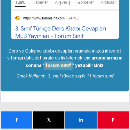
Ders ve Çalışma kitabı cevapları aramalarınızda internet
sitemizi daha üst sıralarda listelemek için
aramalarınızın
forum sınıf
sonuna "
" yazabilirsiniz
.
Örnek Kullanım: 3. sınıf türkçe sayfa 11 forum sınıf
f
𝕏
in
P