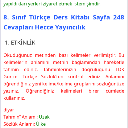
8. Sınıf Türkçe Ders Kitabı Sayfa 251 Cevapları Hecce
yapıldıkları yerleri ziyaret etmek istemişimdir.
Yayıncılık
8. Sınıf Türkçe Ders Kitabı Sayfa 248
5. Etkinlik
6. Etkinlik
Cevapları Hecce Yayıncılık
1. ETKİNLİK
Okuduğunuz metinden bazı kelimeler verilmiştir. Bu
kelimelerin anlamını metnin bağlamından hareketle
tahmin ediniz. Tahminlerinizin doğruluğunu TDK
Güncel Türkçe Sözlük’ten kontrol ediniz. Anlamını
öğrendiğiniz yeni kelime/kelime gruplarını sözlüğünüze
yazınız. Öğrendiğiniz kelimeleri birer cümlede
kullanınız.
diyar
Tahminî Anlamı:
Uzak
Sözlük Anlamı:
Ülke