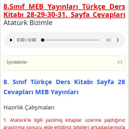
8.Sınıf MEB Yayınları Türkçe Ders
Kitabı 28-29-30-31.
Sayfa Cevapları
Atatürk Bizimle
İçindekiler
[+]
8. Sınıf Türkçe Ders Kitabı Sayfa 28 Cevapları MEB
Yayınları
8. Sınıf Türkçe Ders Kitabı Sayfa 28
Hazırlık Çalışmaları
Cevapları MEB Yayınları
1. Etkinlik
8. Sınıf Türkçe Ders Kitabı Sayfa 29 Cevapları MEB
Yayınları
Hazırlık Çalışmaları
2. Etkinlik
1. Atatürk’le ilgili yazılmış kitaplar üzerine yaptığınız
3. Etkinlik
araştırma sonucu elde ettiğiniz bilgileri arkadaşlarınızla
8. Sınıf Türkçe Ders Kitabı Sayfa 30 Cevapları MEB