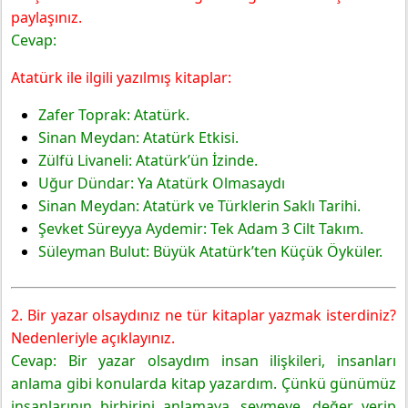
Yayınları
paylaşınız.
4. Etkinlik
Cevap:
5. Etkinlik
Atatürk ile ilgili yazılmış kitaplar:
8. Sınıf Türkçe Ders Kitabı Sayfa 31 Cevapları MEB
Yayınları
Zafer Toprak: Atatürk.
6. Etkinlik
Sinan Meydan: Atatürk Etkisi.
Gelecek Derse Hazırlık
Zülfü Livaneli: Atatürk’ün İzinde.
Uğur Dündar: Ya Atatürk Olmasaydı
Sinan Meydan: Atatürk ve Türklerin Saklı Tarihi.
Şevket Süreyya Aydemir: Tek Adam 3 Cilt Takım.
Süleyman Bulut: Büyük Atatürk’ten Küçük Öyküler.
2. Bir yazar olsaydınız ne tür kitaplar yazmak isterdiniz?
Nedenleriyle açıklayınız.
Cevap: Bir yazar olsaydım insan ilişkileri, insanları
anlama gibi konularda kitap yazardım. Çünkü günümüz
insanlarının birbirini anlamaya, sevmeye, değer verip