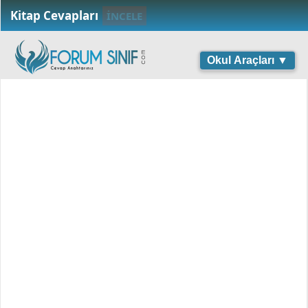
Kitap Cevapları
İNCELE
Okul Araçları ▼