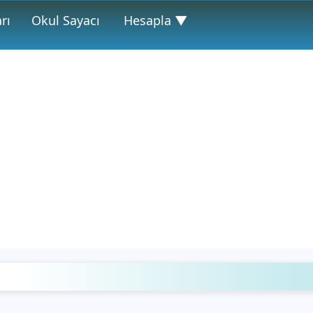
rı
Okul Sayacı
Hesapla ▼