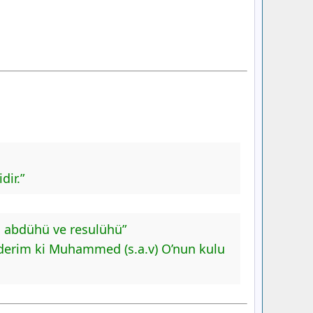
dir.”
 abdühü ve resulühü”
k ederim ki Muhammed (s.a.v) O’nun kulu