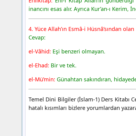
Ehlikitap:
Ehl-i Kitap Allah’ın gönderdiği 
inancını esas alır. Ayrıca Kur’an-ı Kerim, İ
4. Yüce Allah’ın Esmâ-i Hüsnâ’sından olan 
Cevap:
el-Vâhid:
Eşi benzeri olmayan.
el-Ehad:
Bir ve tek.
el-Mü’min:
Günahtan sakındıran, hidayede 
Temel Dini Bilgiler (İslam-1) Ders Kitabı 
hatalı kısımları bizlere yorumlardan yazarak