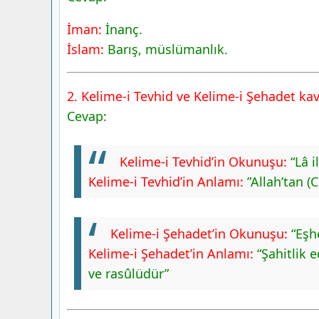
İman:
İnanç.
İslam:
Barış, müslümanlık.
2. Kelime-i Tevhid ve Kelime-i Şehadet kavra
Cevap:
Kelime-i Tevhid’in Okunuşu:
“Lâ i
Kelime-i Tevhid’in Anlamı:
”Allah’tan (C
Kelime-i Şehadet’in Okunuşu:
“Eşh
Kelime-i Şehadet’in Anlamı:
“Şahitlik 
ve rasûlüdür”