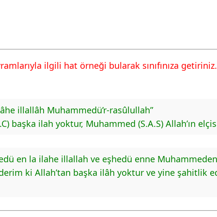
mlarıyla ilgili hat örneği bularak sınıfınıza getiriniz.
lâhe illallâh Muhammedü’r-rasûlullah”
.C) başka ilah yoktur, Muhammed (S.A.S) Allah’ın elçisi
edü en la ilahe illallah ve eşhedü enne Muhammeden
ederim ki Allah’tan başka ilâh yoktur ve yine şahitli