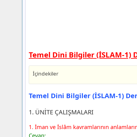
Temel Dini Bilgiler (İSLAM-1) 
İçindekiler
Temel Dini Bilgiler (İSLAM-1) Ders Kita
E-Kare Yayıncılık
Temel Dini Bilgiler (İSLAM-1) Der
1. ÜNİTE ÇALIŞMALARI
1. ÜNİTE ÇALIŞMALARI
1. İman ve İslâm kavramlarının anlamlarını
Cevap: