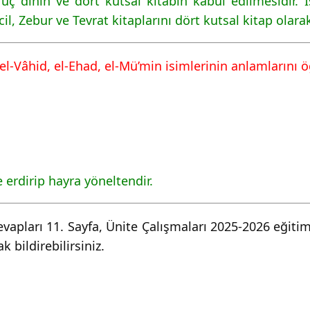
üç dinin ve dört kutsal kitabın kabul edilmesidir. İs
ncil, Zebur ve Tevrat kitaplarını dört kutsal kitap olara
el-Vâhid, el-Ehad, el-Mü’min isimlerinin anlamlarını ö
erdirip hayra yöneltendir.
Cevapları 11. Sayfa, Ünite Çalışmaları 2025-2026 eğiti
 bildirebilirsiniz.