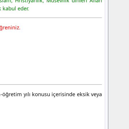
lam, Hristiyanlık, Musevilik dinleri Allah
k kabul eder.
ğreniniz.
m-öğretim yılı konusu içerisinde eksik veya