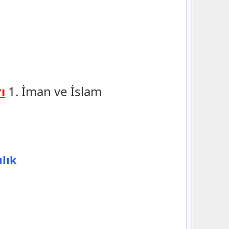
ı
1. İman ve İslam
ılık