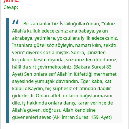
yazınız.
Cevapları E-Kare Yayıncılık
Cevap:
Etkinlik
Bir zamanlar biz İsrâiloğulları’ndan, “Yalnız
Allah’a kulluk edeceksiniz; ana babaya, yakın
akrabaya, yetimlere, yoksullara iyilik edeceksiniz.
İnsanlara güzel söz söyleyin, namazı kılın, zekâtı
verin” diyerek söz almıştık. Sonra, içinizden
küçük bir kesim dışında, sözünüzden döndünüz;
hâlâ da sırt çevirmektesiniz. (Bakara Suresi 83.
Ayet)
Sen onlara sırf Allah’ın lütfettiği merhamet
sayesinde yumuşak davrandın. Eğer kaba, katı
kalpli olsaydın, hiç şüphesiz etrafından dağılır
giderlerdi. Onları affet, onların bağışlanmasını
dile, iş hakkında onlara danış, karar verince de
Allah’a güven, doğrusu Allah kendisine
güvenenleri sever. (Al-i İmran Suresi 159. Ayet)