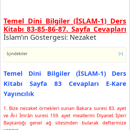
Temel Dini Bilgiler (İSLAM-1) Ders
Kitabı 83-85-86-87. Sayfa Cevapları
İslam’ın Göstergesi: Nezaket
İçindekiler
[+]
Temel Dini Bilgiler (İSLAM-1) Ders Kitabı Sayfa 83
Cevapları E-Kare Yayıncılık
Temel Dini Bilgiler (İSLAM-1) Ders
Temel Dini Bilgiler (İSLAM-1) Ders Kitabı Sayfa 85
Kitabı Sayfa 83 Cevapları E-Kare
Cevapları E-Kare Yayıncılık
Etkinlik- 1
Yayıncılık
Temel Dini Bilgiler (İSLAM-1) Ders Kitabı Sayfa 86
Cevapları E-Kare Yayıncılık
1. Bize nezaket örnekleri sunan Bakara suresi 83. ayet
Etkinlik- 2
ve Âl-i İmrân suresi 159. ayet meallerini Diyanet İşleri
Etkinlik- 3
Başkanlığı genel ağ sitesinden bularak defterinize
Temel Dini Bilgiler (İSLAM-1) Ders Kitabı Sayfa 87