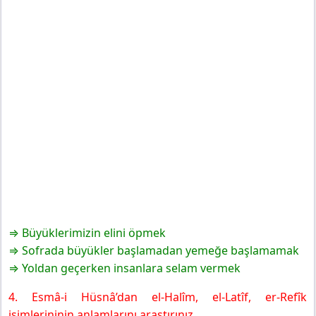
⇒ Büyüklerimizin elini öpmek
⇒ Sofrada büyükler başlamadan yemeğe başlamamak
⇒ Yoldan geçerken insanlara selam vermek
4. Esmâ-i Hüsnâ’dan el-Halîm, el-Latîf, er-Refîk
isimlerininin anlamlarını araştırınız.