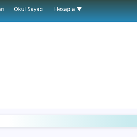
rı
Okul Sayacı
Hesapla ▼