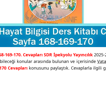
168-169-170. Cevapları SDR İpekyolu Yayıncılık
2025-2
yabileceği konular arasında bulunan ve içerisinde
Vata
-170 Cevapları
konusunu paylaştık. Cevaplarla ilgili 