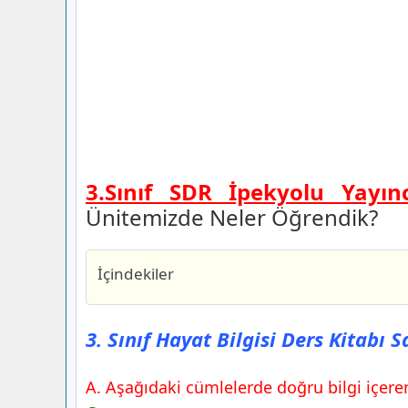
3.Sınıf SDR İpekyolu Yayınc
Ünitemizde Neler Öğrendik?
İçindekiler
3. Sınıf Hayat Bilgisi Ders Kitabı Sayfa
İpekyolu Yayıncılık
3. Sınıf Hayat Bilgisi Ders Kitabı 
3. Sınıf Hayat Bilgisi Ders Kitabı Sayfa
İpekyolu Yayıncılık
A. Aşağıdaki cümlelerde doğru bilgi içerenle
3. Sınıf Hayat Bilgisi Ders Kitabı Sayfa