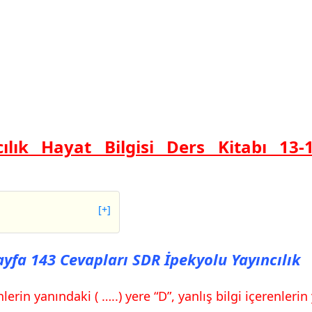
ılık Hayat Bilgisi Ders Kitabı 13-
[+]
 143 Cevapları SDR
Sayfa 143 Cevapları SDR İpekyolu Yayıncılık
 144 Cevapları SDR
rin yanındaki ( …..) yere “D”, yanlış bilgi içerenlerin y
 145 Cevapları SDR