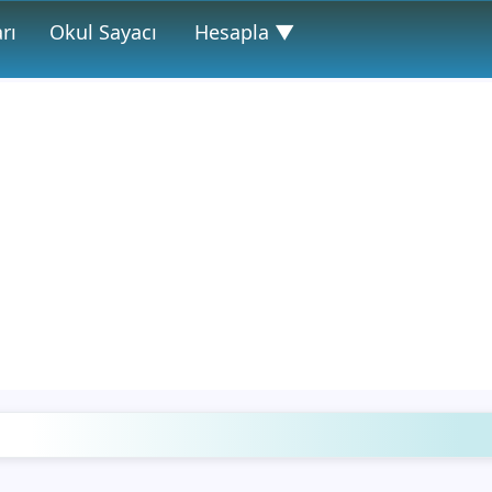
rı
Okul Sayacı
Hesapla ▼