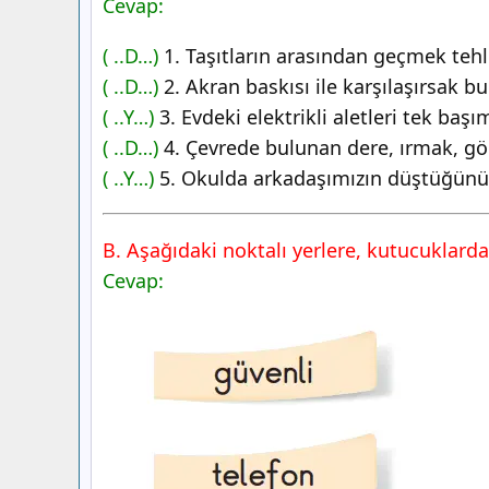
Cevap:
İpekyolu Yayıncılık
3. Sınıf Hayat Bilgisi Ders Kitabı Sayfa
( ..D…)
1. Taşıtların arasından geçmek tehli
İpekyolu Yayıncılık
( ..D…)
2. Akran baskısı ile karşılaşırsak 
( ..Y…)
3. Evdeki elektrikli aletleri tek başım
( ..D…)
4. Çevrede bulunan dere, ırmak, göl 
( ..Y…)
5. Okulda arkadaşımızın düştüğünü 
B. Aşağıdaki noktalı yerlere, kutucuklarda
Cevap: