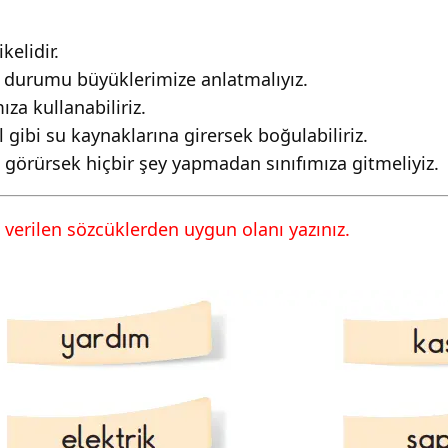
 146 Cevapları SDR
kelidir.
bu durumu büyüklerimize anlatmalıyız.
ıza kullanabiliriz.
gibi su kaynaklarına girersek boğulabiliriz.
görürsek hiçbir şey yapmadan sınıfımıza gitmeliyiz.
 verilen sözcüklerden uygun olanı yazınız.