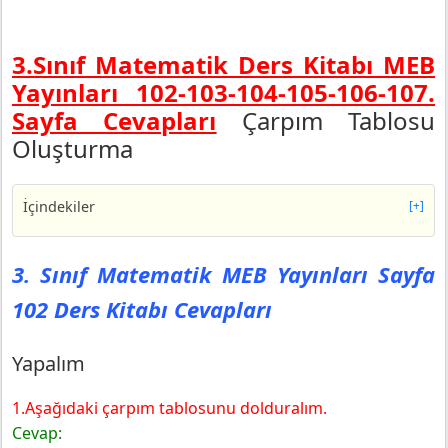
3.Sınıf Matematik Ders Kitabı MEB
Yayınları 102-103-104-105-106-107.
Sayfa Cevapları
Çarpım Tablosu
Oluşturma
İçindekiler
[+]
3. Sınıf Matematik MEB Yayınları Sayfa 102 Ders Kitabı
Cevapları
3. Sınıf Matematik MEB Yayınları Sayfa
Yapalım
102 Ders Kitabı Cevapları
3. Sınıf Matematik MEB Yayınları Sayfa 104 Ders Kitabı
Cevapları
3. Sınıf Matematik MEB Yayınları Sayfa 105 Ders Kitabı
Yapalım
Cevapları
Yapalım
1.Aşağıdaki çarpım tablosunu dolduralım.
3. Sınıf Matematik MEB Yayınları Sayfa 106 Ders Kitabı
Cevap: