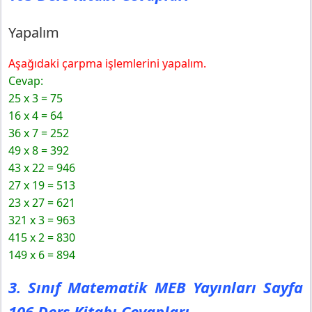
Yapalım
Aşağıdaki çarpma işlemlerini yapalım.
Cevap:
25 x 3 = 75
16 x 4 = 64
36 x 7 = 252
49 x 8 = 392
43 x 22 = 946
27 x 19 = 513
23 x 27 = 621
321 x 3 = 963
415 x 2 = 830
149 x 6 = 894
3. Sınıf Matematik MEB Yayınları Sayfa
106 Ders Kitabı Cevapları