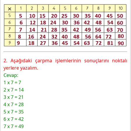
Cevapları
ETKİNLİK
3. Sınıf Matematik MEB Yayınları Sayfa 107 Ders Kitabı
Cevapları
Yapalım
3. Sınıf Matematik Ders Kitabı 102-103-104-105-106-
107. Sayfa Cevapları MEB Yayınları 2025-2026
2. Aşağıdaki çarpma işlemlerinin sonuçlarını noktalı
yerlere yazalım.
Cevap:
1 x 7 = 7
2 x 7 = 14
3 x 7 = 21
4 x 7 = 28
5 x 7 = 35
6 x 7 = 42
7 x 7 = 49