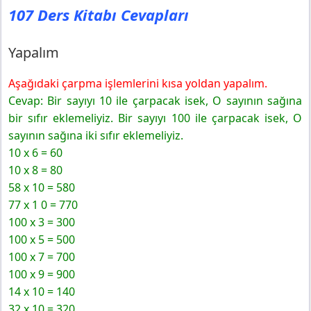
107 Ders Kitabı Cevapları
Yapalım
Aşağıdaki çarpma işlemlerini kısa yoldan yapalım.
Cevap: Bir sayıyı 10 ile çarpacak isek, O sayının sağına
bir sıfır eklemeliyiz. Bir sayıyı 100 ile çarpacak isek
, O
sayının sağına iki sıfır eklemeliyiz.
10 x 6 = 60
10 x 8 = 80
58 x 10 = 580
77 x 1 0 = 770
100 x 3 = 300
100 x 5 = 500
100 x 7 = 700
100 x 9 = 900
14 x 10 = 140
32 x 10 = 320