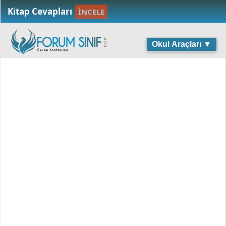
Kitap Cevapları
İNCELE
Okul Araçları ▼