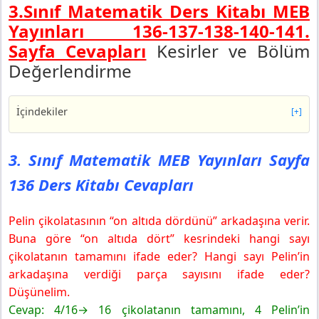
3.Sınıf Matematik Ders Kitabı MEB
Yayınları 136-137-138-140-141.
Sayfa Cevapları
Kesirler ve Bölüm
Değerlendirme
İçindekiler
[+]
3. Sınıf Matematik MEB Yayınları Sayfa 136 Ders Kitabı
Cevapları
3. Sınıf Matematik MEB Yayınları Sayfa
Etkinlik
136 Ders Kitabı Cevapları
3. Sınıf Matematik MEB Yayınları Sayfa 137 Ders Kitabı
Cevapları
Pelin çikolatasının “on altıda dördünü” arkadaşına verir.
Yapalım
Buna göre “on altıda dört” kesrindeki hangi sayı
3. Sınıf Matematik MEB Yayınları Sayfa 138 Ders Kitabı
Cevapları
çikolatanın tamamını ifade eder? Hangi sayı Pelin’in
3. Sınıf Matematik MEB Yayınları Sayfa 140 Ders Kitabı
arkadaşına verdiği parça sayısını ifade eder?
Cevapları
Düşünelim.
Yapalım
Cevap: 4/16→ 16 çikolatanın tamamını, 4 Pelin’in