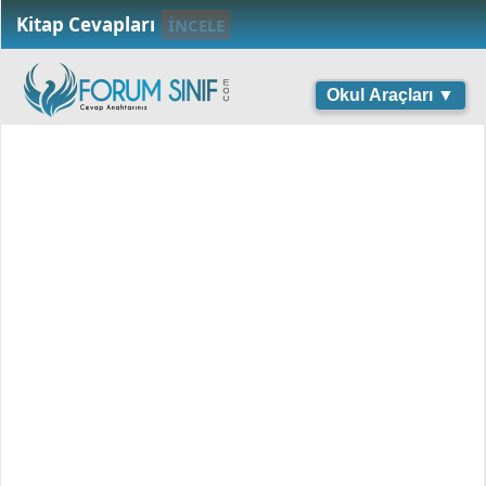
Kitap Cevapları
İNCELE
Okul Araçları ▼