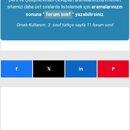
sitemizi daha üst sıralarda listelemek için
aramalarınızın
forum sınıf
sonuna "
" yazabilirsiniz
.
Örnek Kullanım: 3. sınıf türkçe sayfa 11 forum sınıf
f
𝕏
in
P