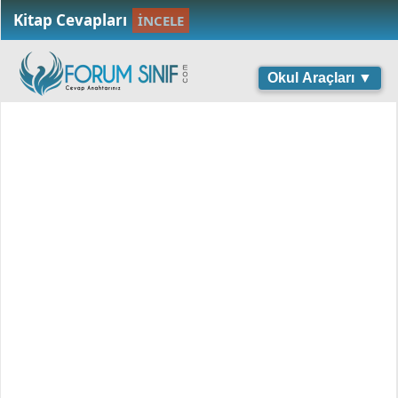
Kitap Cevapları
İNCELE
Okul Araçları ▼