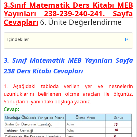
3.Sınıf Matematik Ders Kitabı MEB
Yayınları 238-239-240-241.
Sayfa
Cevapları
6. Ünite Değerlendirme
İçindekiler
[+]
3. Sınıf Matematik MEB Yayınları Sayfa 238 Ders Kitabı
Cevapları
3. Sınıf Matematik MEB Yayınları Sayfa
3. Sınıf Matematik MEB Yayınları Sayfa 239 Ders Kitabı
238 Ders Kitabı Cevapları
Cevapları
3. Sınıf Matematik MEB Yayınları Sayfa 240 Ders Kitabı
Cevapları
1. Aşağıdaki tabloda verilen yer ve nesnelerin
3. Sınıf Matematik MEB Yayınları Sayfa 241 Ders Kitabı
uzunluklarını belirlenen ölçme araçları ile ölçünüz.
Cevapları
Sonuçlarını yanındaki boşluğa yazınız.
Bulmaca
Cevap:
3. Sınıf Matematik Ders Kitabı 238-239-240-241. Sayfa
Cevapları MEB Yayınları 2025-2026