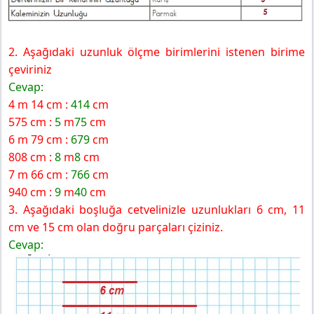
2. Aşağıdaki uzunluk ölçme birimlerini istenen birime
çeviriniz
Cevap:
4 m 14 cm :
414
cm
575 cm :
5
m
75
cm
6 m 79 cm :
679
cm
808 cm :
8
m
8
cm
7 m 66 cm :
766
cm
940 cm :
9
m
40
cm
3. Aşağıdaki boşluğa cetvelinizle uzunlukları 6 cm, 11
cm ve 15 cm olan doğru parçaları çiziniz.
Cevap: