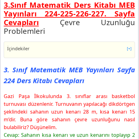
3.Sınıf Matematik Ders Kitabı MEB
Yayınları 224-225-226-227.
Sayfa
Cevapları
Çevre Uzunluğu
Problemleri
İçindekiler
[+]
3. Sınıf Matematik MEB Yayınları Sayfa 224 Ders Kitabı
Cevapları
3. Sınıf Matematik MEB Yayınları Sayfa
3. Sınıf Matematik MEB Yayınları Sayfa 225 Ders Kitabı
224 Ders Kitabı Cevapları
Cevapları
Yapalım
Gazi Paşa İlkokulunda 3. sınıflar arası basketbol
3. Sınıf Matematik MEB Yayınları Sayfa 226 Ders Kitabı
Cevapları
turnuvası düzenlenir. Turnuvanın yapılacağı dikdörtgen
Bölüm Değerlendirme
şeklindeki sahanın uzun kenarı 28 m, kısa kenarı 15
3. Sınıf Matematik MEB Yayınları Sayfa 227 Ders Kitabı
m’dir. Buna göre sahanın çevre uzunluğunu nasıl
Cevapları
bulabiliriz? Düşünelim.
3. Sınıf Matematik MEB Yayınları Sayfa 229 Ders Kitabı
Cevap: Sahanın kısa kenarı ve uzun kenarını toplayıp 2