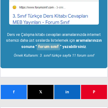
Ders ve Çalışma kitabı cevapları aramalarınızda internet
sitemizi daha üst sıralarda listelemek için
aramalarınızın
forum sınıf
sonuna "
" yazabilirsiniz
.
Örnek Kullanım: 3. sınıf türkçe sayfa 11 forum sınıf
f
𝕏
in
P