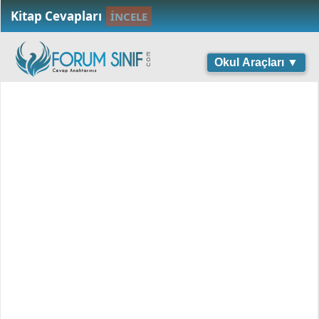
Kitap Cevapları
İNCELE
Okul Araçları ▼