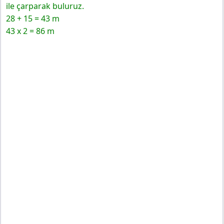
Cevapları
ile çarparak buluruz.
Yapalım
28 + 15 = 43 m
3. Sınıf Matematik MEB Yayınları Sayfa 230 Ders Kitabı
43 x 2 = 86 m
Cevapları
Alan Tahmin Etme
Alan Tahmin Etme
3. Sınıf Matematik MEB Yayınları Sayfa 231 Ders Kitabı
Cevapları
BÖLÜM DEĞERLENDİRME
3. Sınıf Matematik Ders Kitabı 224-225-226-227-229-
230-231. Sayfa Cevapları MEB Yayınları 2025-2026