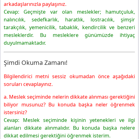
3. Sınıf Türkçe Ders Kitabı Sayfa 177 Cevapları MEB
arkadaşlarınızla paylaşınız.
Yayınları
Cevap: Geçmişte var olan meslekler; hamutçuluk,
Okuduğumuzu Anlıyoruz
nalıncılık, sedefkarlık, haratlık, lostracılık, şimşir
3. Sınıf Türkçe Ders Kitabı Sayfa 178 Cevapları MEB
tarakçılık, yemenicilik, tabaklık, kendircilik ve benzeri
Yayınları
mesleklerdir. Bu mesleklere günümüzde ihtiyaç
Dilimizin Kurallarını Öğreniyoruz
duyulmamaktadır.
3. Sınıf Türkçe Ders Kitabı Sayfa 179 Cevapları MEB
Yayınları
Şimdi Okuma Zamanı!
Sesli Düşünüyoruz
Düşündüklerimizi Yazıyoruz
Bilgilendirici metni sessiz okumadan önce aşağıdaki
soruları cevaplayınız.
a. Meslek seçiminde nelerin dikkate alınması gerektiğini
biliyor musunuz? Bu konuda başka neler öğrenmek
istersiniz?
Cevap: Meslek seçiminde kişinin yetenekleri ve ilgi
alanları dikkate alınmalıdır. Bu konuda başka nelere
dikkat edilmesi gerektiğini öğrenmek isterim.