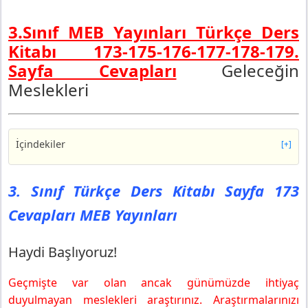
3.Sınıf MEB Yayınları Türkçe Ders
Kitabı
173-175-176-177-178-179
.
Sayfa Cevapları
Geleceğin
Meslekleri
İçindekiler
[+]
3. Sınıf Türkçe Ders Kitabı Sayfa 173 Cevapları MEB
Yayınları
3. Sınıf Türkçe Ders Kitabı Sayfa 173
Haydi Başlıyoruz!
Cevapları MEB Yayınları
Şimdi Okuma Zamanı!
3. Sınıf Türkçe Ders Kitabı Sayfa 175 Cevapları MEB
Yayınları
Haydi Başlıyoruz!
3. Sınıf Türkçe Ders Kitabı Sayfa 176 Cevapları MEB
Yayınları
Geçmişte var olan ancak günümüzde ihtiyaç
Sözcükleri Keşfediyoruz
duyulmayan meslekleri araştırınız. Araştırmalarınızı