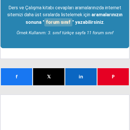
Ders ve Çalışma kitabı cevapları aramalarınızda internet
sitemizi daha üst sıralarda listelemek için
aramalarınızın
forum sınıf
sonuna "
" yazabilirsiniz
.
Örnek Kullanım: 3. sınıf türkçe sayfa 11 forum sınıf
f
𝕏
in
P