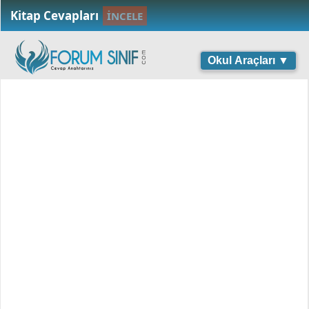
Kitap Cevapları
İNCELE
Okul Araçları ▼