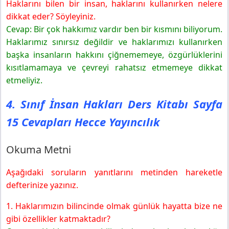
Haklarını bilen bir insan, haklarını kullanırken nelere
Hazırlanalım
dikkat eder? Söyleyiniz.
4. Sınıf İnsan Hakları Ders Kitabı Sayfa 17 Cevapları
Cevap: Bir çok hakkımız vardır ben bir kısmını biliyorum.
Hecce Yayıncılık
Haklarımız sınırsız değildir ve haklarımızı kullanırken
Okuma Metni
başka insanların hakkını çiğnememeye, özgürlüklerini
kısıtlamamaya ve çevreyi rahatsız etmemeye dikkat
etmeliyiz.
4. Sınıf İnsan Hakları Ders Kitabı Sayfa
15 Cevapları Hecce Yayıncılık
Okuma Metni
Aşağıdaki soruların yanıtlarını metinden hareketle
defterinize yazınız.
1. Haklarımızın bilincinde olmak günlük hayatta bize ne
gibi özellikler katmaktadır?