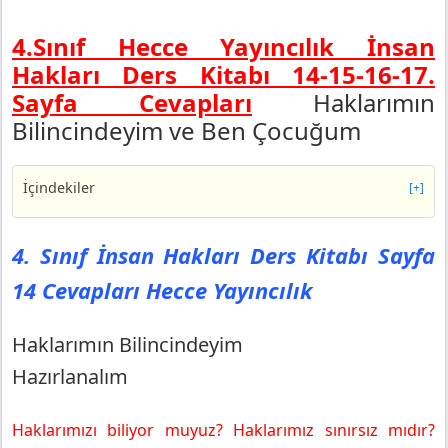
4.Sınıf Hecce Yayıncılık İnsan
Hakları Ders Kitabı 14-15-16-17.
Sayfa Cevapları
Haklarımın
Bilincindeyim ve Ben Çocuğum
İçindekiler
[+]
4. Sınıf İnsan Hakları Ders Kitabı Sayfa 14 Cevapları
Hecce Yayıncılık
4. Sınıf İnsan Hakları Ders Kitabı Sayfa
Haklarımın Bilincindeyim
14 Cevapları Hecce Yayıncılık
Hazırlanalım
4. Sınıf İnsan Hakları Ders Kitabı Sayfa 15 Cevapları
Hecce Yayıncılık
Haklarımın Bilincindeyim
Okuma Metni
Hazırlanalım
4. Sınıf İnsan Hakları Ders Kitabı Sayfa 16 Cevapları
Hecce Yayıncılık
Haklarımızı biliyor muyuz? Haklarımız sınırsız mıdır?
Ben Çocuğum