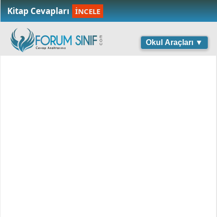
Kitap Cevapları
İNCELE
Okul Araçları ▼