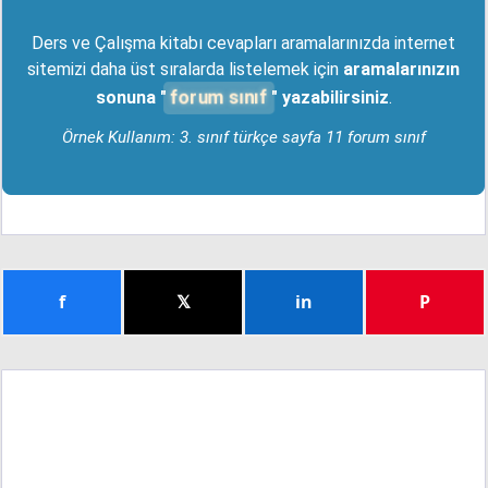
Ders ve Çalışma kitabı cevapları aramalarınızda internet
sitemizi daha üst sıralarda listelemek için
aramalarınızın
forum sınıf
sonuna "
" yazabilirsiniz
.
Örnek Kullanım: 3. sınıf türkçe sayfa 11 forum sınıf
f
𝕏
in
P